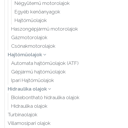
Négyütemű motorolajok
Egyéb kenőanyagok
Hajtóműolajok
Haszongépjármű motorolajok
Gázmotorolajok
Csónakmotorolajok
Hajtóműolajok
Automata hajtóműolajok (ATF)
Gépjármű hajtóműolajok
Ipari Hajtóműolajok
Hidraulika olajok
Biolebontható hidraulika olajok
Hidraulika olajok
Turbinaolajok
Villamosipari olajok