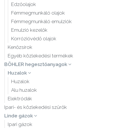
Edzőolajok
Fémmegmunkáló olajok
Fémmegmunkáló emulziók
Emulzió kezelők
Korrózióvédő olajok
Kenőzsírok
Egyéb közlekedési termékek
BÖHLER hegesztőanyagok
Huzalok
Huzalok
Alu huzalok
Elektródák
Ipari- és közlekedési szűrők
Linde gázok
Ipari gázok