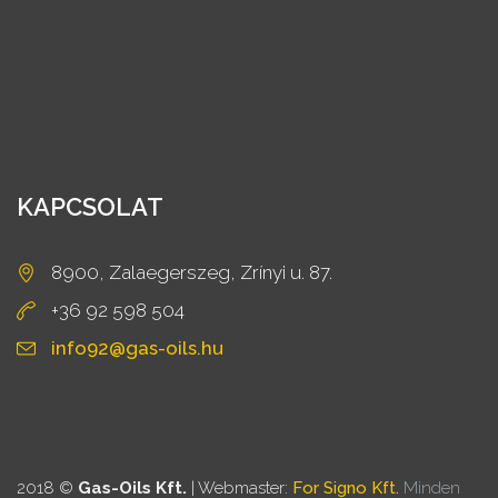
KAPCSOLAT
8900, Zalaegerszeg, Zrínyi u. 87.
+36 92 598 504
info92@gas-oils.hu
2018 ©
Gas-Oils Kft.
| Webmaster:
For Signo Kft.
Minden