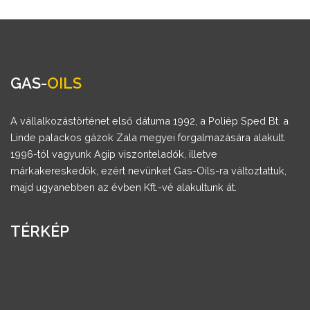
GAS-
OILS
A vállalkozástörténet első dátuma 1992, a Poliép Sped Bt. a
Linde palackos gázok Zala megyei forgalmazására alakult.
1996-tól vagyunk Agip viszonteladók, illetve
márkakereskedők, ezért nevünket Gas-Oils-ra változtattuk,
majd ugyanebben az évben Kft.-vé alakultunk át.
TÉRKÉP