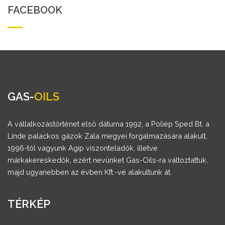
FACEBOOK
GAS-
OILS
A vállalkozástörténet első dátuma 1992, a Poliép Sped Bt. a
Linde palackos gázok Zala megyei forgalmazására alakult.
1996-tól vagyunk Agip viszonteladók, illetve
márkakereskedők, ezért nevünket Gas-Oils-ra változtattuk,
majd ugyanebben az évben Kft.-vé alakultunk át.
TÉRKÉP