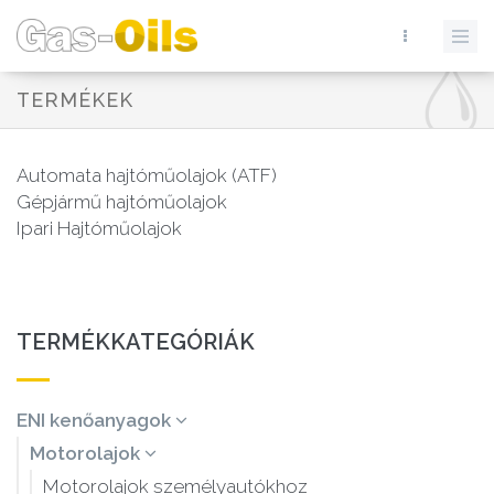
TERMÉKEK
Automata hajtóműolajok (ATF)
Gépjármű hajtóműolajok
Ipari Hajtóműolajok
TERMÉKKATEGÓRIÁK
ENI kenőanyagok
Motorolajok
Motorolajok személyautókhoz