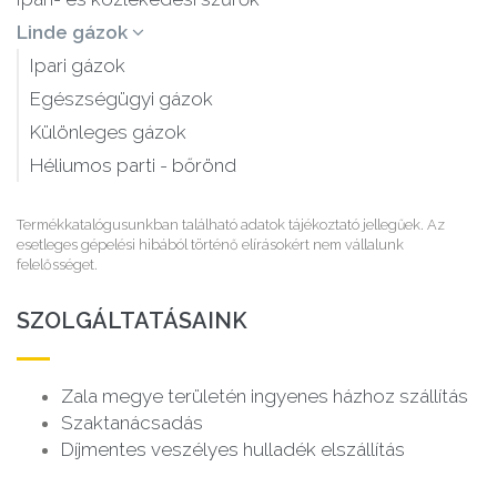
Linde gázok
Ipari gázok
Egészségügyi gázok
Különleges gázok
Héliumos parti - bőrönd
Termékkatalógusunkban található adatok tájékoztató jellegűek. Az
esetleges gépelési hibából történő elírásokért nem vállalunk
felelősséget.
SZOLGÁLTATÁSAINK
Zala megye területén ingyenes házhoz szállítás
Szaktanácsadás
Díjmentes veszélyes hulladék elszállítás