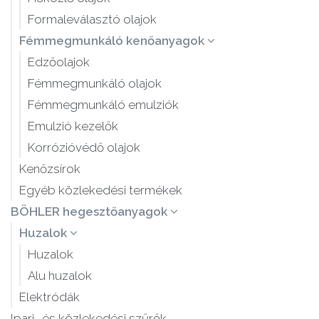
Formaleválasztó olajok
Fémmegmunkáló kenőanyagok
Edzőolajok
Fémmegmunkáló olajok
Fémmegmunkáló emulziók
Emulzió kezelők
Korrózióvédő olajok
Kenőzsírok
Egyéb közlekedési termékek
BÖHLER hegesztőanyagok
Huzalok
Huzalok
Alu huzalok
Elektródák
Ipari- és közlekedési szűrők