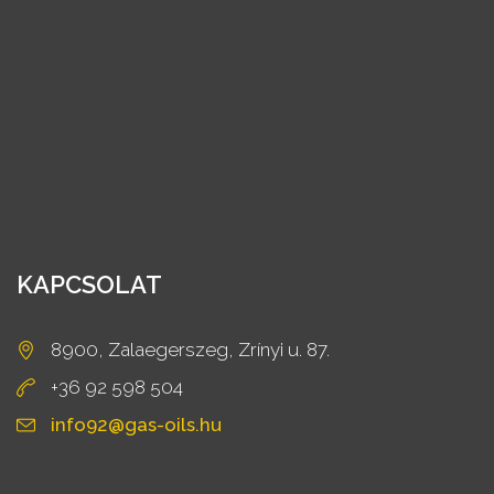
KAPCSOLAT
8900, Zalaegerszeg, Zrínyi u. 87.
+36 92 598 504
info92@gas-oils.hu