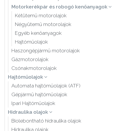
Motorkerékpár és robogó kenőanyagok
Kétütemű motorolajok
Négyütemű motorolajok
Egyéb kenőanyagok
Hajtóműolajok
Haszongépjármű motorolajok
Gázmotorolajok
Csónakmotorolajok
Hajtóműolajok
Automata hajtóműolajok (ATF)
Gépjármű hajtóműolajok
Ipari Hajtóműolajok
Hidraulika olajok
Biolebontható hidraulika olajok
Hidraulika olajok