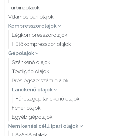
Turbinaolajok
Villamosipari olajok
Kompresszorolajok
Légkompresszorolajok
Hűtőkompresszor olajok
Gépolajok
Szánkenő olajok
Textilgép olajok
Préslégszerszám olajok
Lánckenő olajok
Fűrészgép lánckenő olajok
Fehér olajok
Egyéb gépolajok
Nem kenési célú ipari olajok
Hőközlő olajok