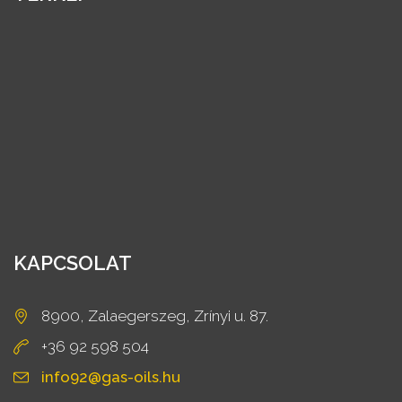
KAPCSOLAT
8900, Zalaegerszeg, Zrínyi u. 87.
+36 92 598 504
info92@gas-oils.hu