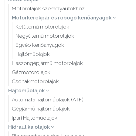
Motorolajok személyautókhoz
Motorkerékpár és robogó kenőanyagok
Kétütemű motorolajok
Négyütemű motorolajok
Egyéb kenőanyagok
Hajtóműolajok
Haszongépjármű motorolajok
Gázmotorolajok
Csónakmotorolajok
Hajtóműolajok
Automata hajtóműolajok (ATF)
Gépjármű hajtóműolajok
Ipari Hajtóműolajok
Hidraulika olajok