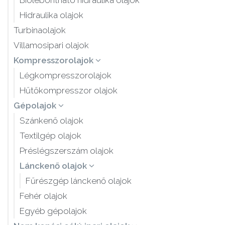
Biolebontható hidraulika olajok
Hidraulika olajok
Turbinaolajok
Villamosipari olajok
Kompresszorolajok
Légkompresszorolajok
Hűtőkompresszor olajok
Gépolajok
Szánkenő olajok
Textilgép olajok
Préslégszerszám olajok
Lánckenő olajok
Fűrészgép lánckenő olajok
Fehér olajok
Egyéb gépolajok