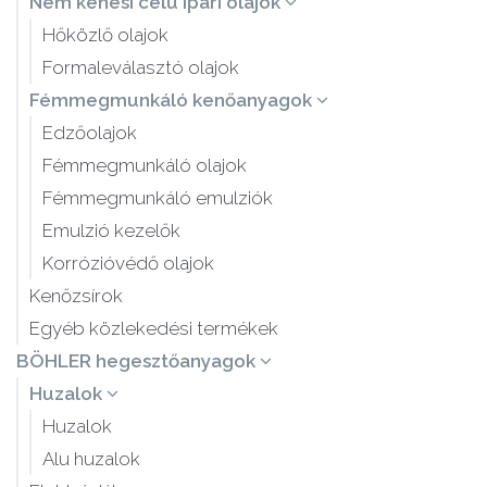
Nem kenési célú ipari olajok
Hőközlő olajok
Formaleválasztó olajok
Fémmegmunkáló kenőanyagok
Edzőolajok
Fémmegmunkáló olajok
Fémmegmunkáló emulziók
Emulzió kezelők
Korrózióvédő olajok
Kenőzsírok
Egyéb közlekedési termékek
BÖHLER hegesztőanyagok
Huzalok
Huzalok
Alu huzalok