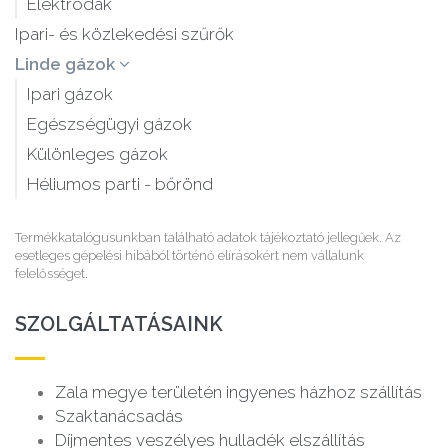
Elektródák
Ipari- és közlekedési szűrők
Linde gázok
Ipari gázok
Egészségügyi gázok
Különleges gázok
Héliumos parti - bőrönd
Termékkatalógusunkban található adatok tájékoztató jellegűek. Az
esetleges gépelési hibából történő elírásokért nem vállalunk
felelősséget.
SZOLGÁLTATÁSAINK
Zala megye területén ingyenes házhoz szállítás
Szaktanácsadás
Díjmentes veszélyes hulladék elszállítás