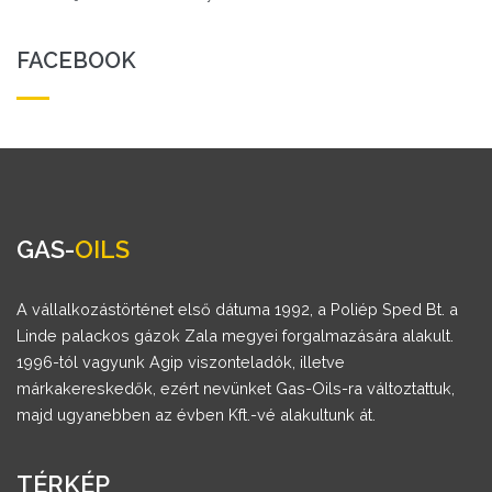
FACEBOOK
GAS-
OILS
A vállalkozástörténet első dátuma 1992, a Poliép Sped Bt. a
Linde palackos gázok Zala megyei forgalmazására alakult.
1996-tól vagyunk Agip viszonteladók, illetve
márkakereskedők, ezért nevünket Gas-Oils-ra változtattuk,
majd ugyanebben az évben Kft.-vé alakultunk át.
TÉRKÉP