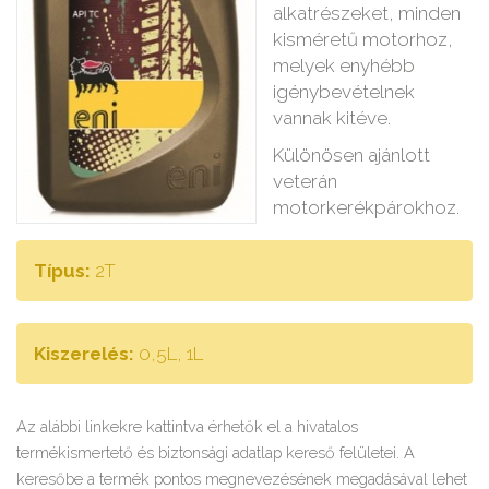
alkatrészeket, minden
kisméretű motorhoz,
melyek enyhébb
igénybevételnek
vannak kitéve.
Különösen ajánlott
veterán
motorkerékpárokhoz.
Típus:
2T
Kiszerelés:
0,5L, 1L
Az alábbi linkekre kattintva érhetők el a hivatalos
termékismertető és biztonsági adatlap kereső felületei. A
keresőbe a termék pontos megnevezésének megadásával lehet