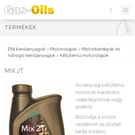
TERMÉKEK
ENI kenőanyagok
>
Motorolajok
>
Motorkerékpár és
robogó kenőanyagok
>
Kétütemű motorolajok
MIX 2T
Ásványolaj kétütemű
motorok kenésére,
olajadagolóval vagy
anélkül.
Biztosítja a motor
védelmét és tisztán
tartja a belső