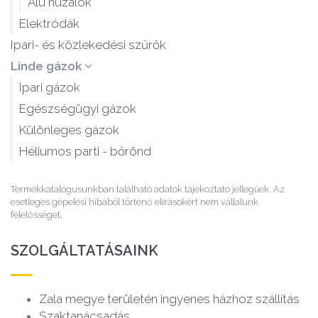
Alu huzalok
Elektródák
Ipari- és közlekedési szűrők
Linde gázok
Ipari gázok
Egészségügyi gázok
Különleges gázok
Héliumos parti - bőrönd
Termékkatalógusunkban található adatok tájékoztató jellegűek. Az
esetleges gépelési hibából történő elírásokért nem vállalunk
felelősséget.
SZOLGÁLTATÁSAINK
Zala megye területén ingyenes házhoz szállítás
Szaktanácsadás