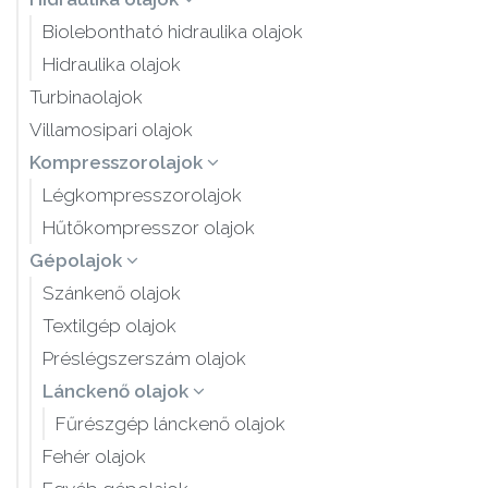
Biolebontható hidraulika olajok
Hidraulika olajok
Turbinaolajok
Villamosipari olajok
Kompresszorolajok
Légkompresszorolajok
Hűtőkompresszor olajok
Gépolajok
Szánkenő olajok
Textilgép olajok
Préslégszerszám olajok
Lánckenő olajok
Fűrészgép lánckenő olajok
Fehér olajok