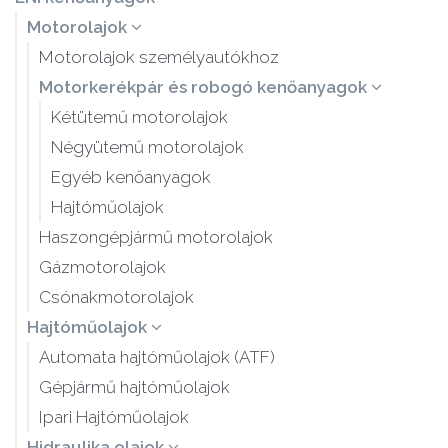
Motorolajok
Motorolajok személyautókhoz
Motorkerékpár és robogó kenőanyagok
Kétütemű motorolajok
Négyütemű motorolajok
Egyéb kenőanyagok
Hajtóműolajok
Haszongépjármű motorolajok
Gázmotorolajok
Csónakmotorolajok
Hajtóműolajok
Automata hajtóműolajok (ATF)
Gépjármű hajtóműolajok
Ipari Hajtóműolajok
Hidraulika olajok