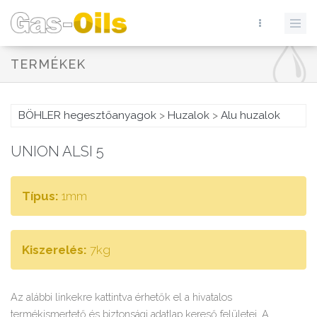
TERMÉKEK
BÖHLER hegesztőanyagok
>
Huzalok
>
Alu huzalok
UNION ALSI 5
Típus:
1mm
Kiszerelés:
7kg
Az alábbi linkekre kattintva érhetők el a hivatalos
termékismertető és biztonsági adatlap kereső felületei. A