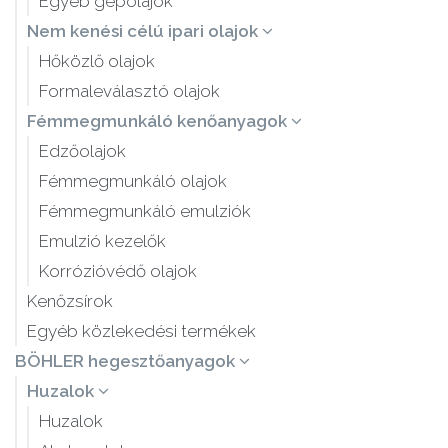
Egyéb gépolajok
Nem kenési célú ipari olajok
Hőközlő olajok
Formaleválasztó olajok
Fémmegmunkáló kenőanyagok
Edzőolajok
Fémmegmunkáló olajok
Fémmegmunkáló emulziók
Emulzió kezelők
Korrózióvédő olajok
Kenőzsírok
Egyéb közlekedési termékek
BÖHLER hegesztőanyagok
Huzalok
Huzalok