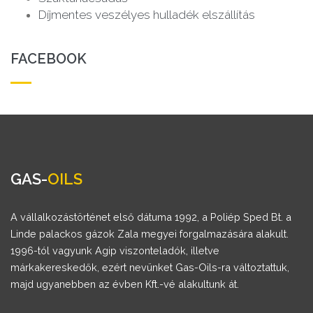
Díjmentes veszélyes hulladék elszállítás
FACEBOOK
GAS-
OILS
A vállalkozástörténet első dátuma 1992, a Poliép Sped Bt. a
Linde palackos gázok Zala megyei forgalmazására alakult.
1996-tól vagyunk Agip viszonteladók, illetve
márkakereskedők, ezért nevünket Gas-Oils-ra változtattuk,
majd ugyanebben az évben Kft.-vé alakultunk át.