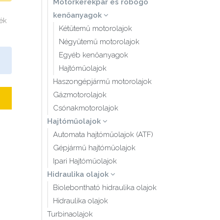
Motorkerékpár és robogó
kenőanyagok
mék
Kétütemű motorolajok
Négyütemű motorolajok
Egyéb kenőanyagok
Hajtóműolajok
Haszongépjármű motorolajok
Gázmotorolajok
Csónakmotorolajok
Hajtóműolajok
Automata hajtóműolajok (ATF)
Gépjármű hajtóműolajok
Ipari Hajtóműolajok
Hidraulika olajok
Biolebontható hidraulika olajok
Hidraulika olajok
Turbinaolajok