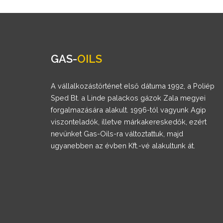
GAS-
OILS
A vállalkozástörténet első dátuma 1992, a Poliép
Sped Bt. a Linde palackos gázok Zala megyei
forgalmazására alakult. 1996-tól vagyunk Agip
viszonteladók, illetve márkakereskedők, ezért
nevünket Gas-Oils-ra változtattuk, majd
ugyanebben az évben Kft.-vé alakultunk át.