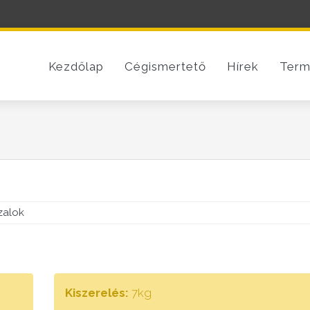
Kezdőlap
Cégismertető
Hírek
Term
zalok
Kiszerelés:
7kg