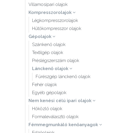
Villamosipari olajok
Kompresszorolajok
Légkompresszorolajok
Hűtőkompresszor olajok
Gépolajok
Szánkenő olajok
Textilgép olajok
Préslégszerszám olajok
Lánckenő olajok
Fűrészgép lánckenő olajok
Fehér olajok
Egyéb gépolajok
Nem kenési célú ipari olajok
Hőközlő olajok
Formaleválasztó olajok
Fémmegmunkáló kenőanyagok
Edzőolajok