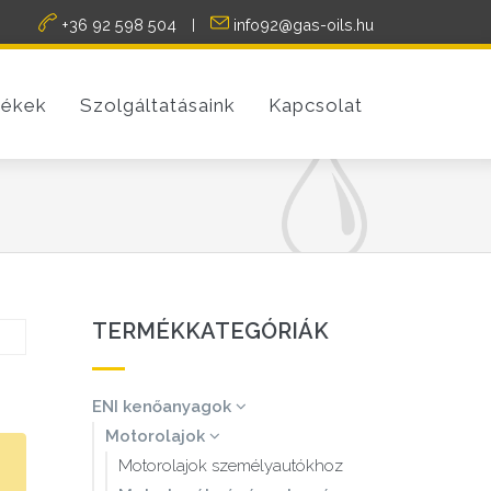
+36 92 598 504
info92@gas-oils.hu
|
ékek
Szolgáltatásaink
Kapcsolat
TERMÉKKATEGÓRIÁK
ENI kenőanyagok
Motorolajok
Motorolajok személyautókhoz