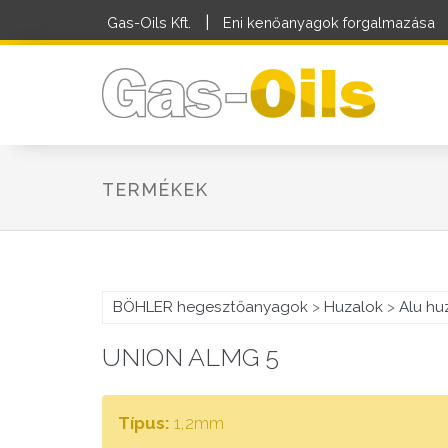
|
Gas-Oils Kft.
Eni kenőanyagok forgalmazása
TERMÉKEK
BÖHLER hegesztőanyagok
>
Huzalok
>
Alu hu
UNION ALMG 5
Típus:
1,2mm