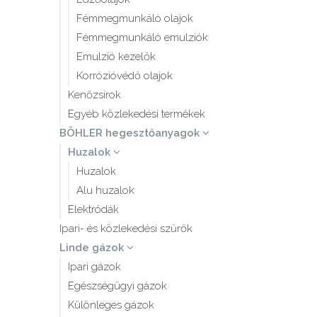
Fémmegmunkáló olajok
Fémmegmunkáló emulziók
Emulzió kezelők
Korrózióvédő olajok
Kenőzsírok
Egyéb közlekedési termékek
BÖHLER hegesztőanyagok
Huzalok
Huzalok
Alu huzalok
Elektródák
Ipari- és közlekedési szűrők
Linde gázok
Ipari gázok
Egészségügyi gázok
Különleges gázok