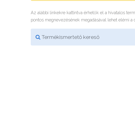
Az alábbi linkekre kattintva érhetők el a hivatalos te
pontos megnevezésének megadásával lehet elérni a
Termékismertető kereső