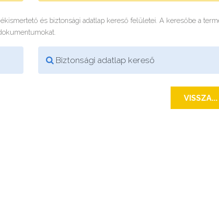
rmékismertető és biztonsági adatlap kereső felületei. A keresőbe a ter
 dokumentumokat.
Biztonsági adatlap kereső
VISSZA...