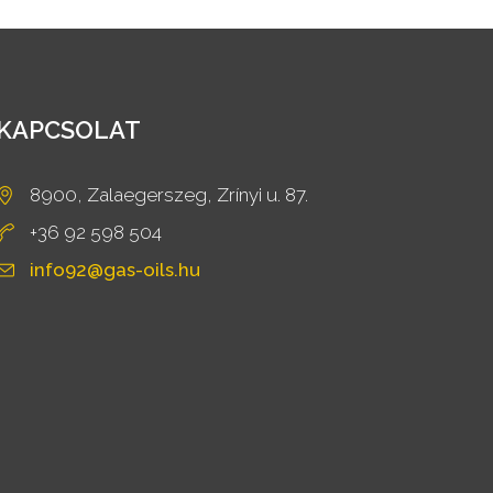
KAPCSOLAT
8900, Zalaegerszeg, Zrínyi u. 87.
+36 92 598 504
info92@gas-oils.hu