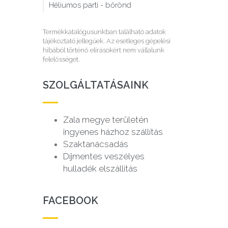
Héliumos parti - bőrönd
Termékkatalógusunkban található adatok
tájékoztató jellegűek. Az esetleges gépelési
hibából történő elírásokért nem vállalunk
felelősséget.
SZOLGÁLTATÁSAINK
Zala megye területén
ingyenes házhoz szállítás
Szaktanácsadás
Díjmentes veszélyes
hulladék elszállítás
FACEBOOK