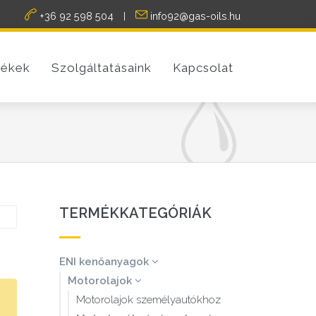
+36 92 598 504
info92@gas-oils.hu
|
ékek
Szolgáltatásaink
Kapcsolat
TERMÉKKATEGÓRIÁK
ENI kenőanyagok
Motorolajok
Motorolajok személyautókhoz