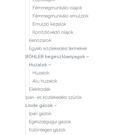
Fémmegmunkáló olajok
Fémmegmunkáló emulziók
Emulzió kezelők
Korrózióvédő olajok
Kenőzsírok
Egyéb közlekedési termékek
BÖHLER hegesztőanyagok
Huzalok
Huzalok
Alu huzalok
Elektródák
Ipari- és közlekedési szűrők
Linde gázok
Ipari gázok
Egészségügyi gázok
Különleges gázok