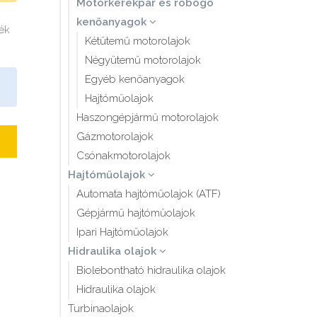
Motorkerékpár és robogó
kenőanyagok
mék
Kétütemű motorolajok
Négyütemű motorolajok
Egyéb kenőanyagok
Hajtóműolajok
Haszongépjármű motorolajok
Gázmotorolajok
Csónakmotorolajok
Hajtóműolajok
Automata hajtóműolajok (ATF)
Gépjármű hajtóműolajok
Ipari Hajtóműolajok
Hidraulika olajok
Biolebontható hidraulika olajok
Hidraulika olajok
Turbinaolajok