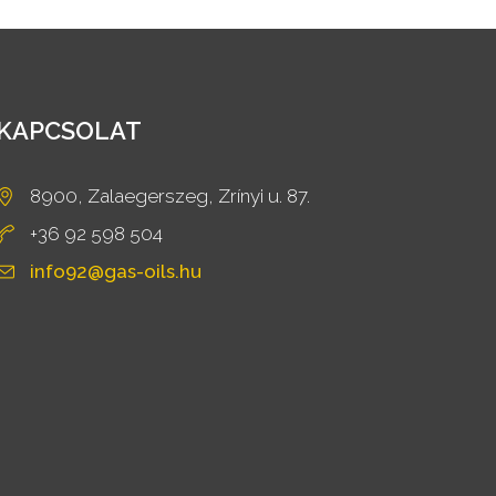
KAPCSOLAT
8900, Zalaegerszeg, Zrínyi u. 87.
+36 92 598 504
info92@gas-oils.hu