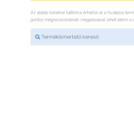
Az alábbi linkekre kattintva érhetők el a hivatalos te
pontos megnevezésének megadásával lehet elérni a
Termékismertető kereső