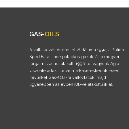
GAS-
OILS
A vállalkozástörténet első dátuma 1992, a Poliép
Sped Bt. a Linde palackos gázok Zala megyei
forgalmazására alakult. 1996-tól vagyunk Agip
viszonteladók, illetve márkakereskedők, ezért
nevünket Gas-Oils-ra változtattuk, majd
ugyanebben az évben Kft.-vé alakultunk át.