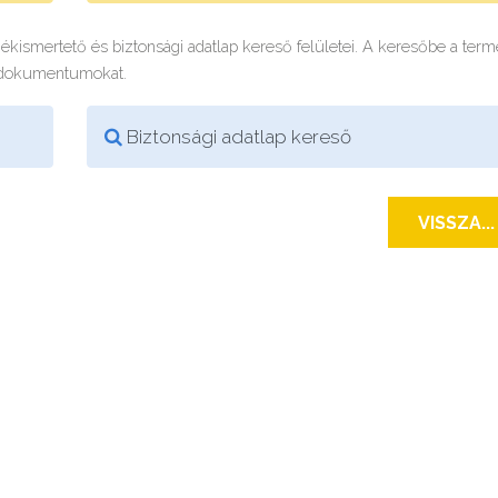
rmékismertető és biztonsági adatlap kereső felületei. A keresőbe a ter
 dokumentumokat.
Biztonsági adatlap kereső
VISSZA...