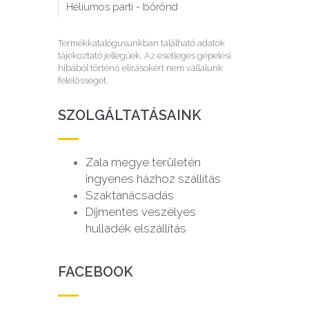
Héliumos parti - bőrönd
Termékkatalógusunkban található adatok
tájékoztató jellegűek. Az esetleges gépelési
hibából történő elírásokért nem vállalunk
felelősséget.
SZOLGÁLTATÁSAINK
Zala megye területén
ingyenes házhoz szállítás
Szaktanácsadás
Díjmentes veszélyes
hulladék elszállítás
FACEBOOK