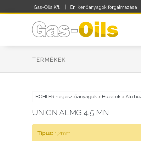
|
Gas-Oils Kft.
Eni kenőanyagok forgalmazása
TERMÉKEK
BÖHLER hegesztőanyagok
>
Huzalok
>
Alu hu
UNION ALMG 4,5 MN
Típus:
1,2mm