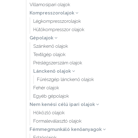
Villamosipari olajok
Kompresszorolajok
Légkompresszorolajok
Hűtőkompresszor olajok
Gépolajok
Szánkenő olajok
Textilgép olajok
Préslégszerszám olajok
Lánckenő olajok
Fűrészgép lánckenő olajok
Fehér olajok
Egyéb gépolajok
Nem kenési célú ipari olajok
Hőközlő olajok
Formaleválasztó olajok
Fémmegmunkáló kenőanyagok
Edzőolajok