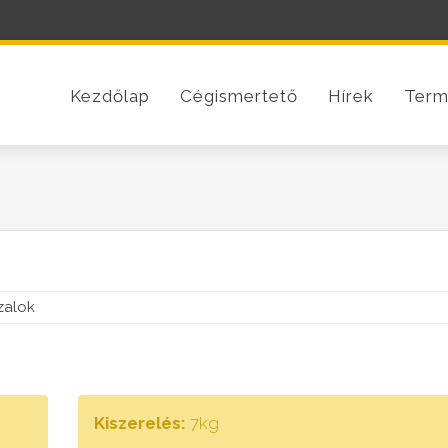
Kezdőlap
Cégismertető
Hírek
Term
zalok
Kiszerelés:
7kg