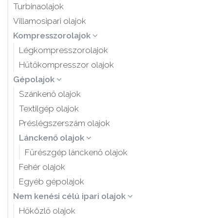
Turbinaolajok
Villamosipari olajok
Kompresszorolajok
Légkompresszorolajok
Hűtőkompresszor olajok
Gépolajok
Szánkenő olajok
Textilgép olajok
Préslégszerszám olajok
Lánckenő olajok
Fűrészgép lánckenő olajok
Fehér olajok
Egyéb gépolajok
Nem kenési célú ipari olajok
Hőközlő olajok