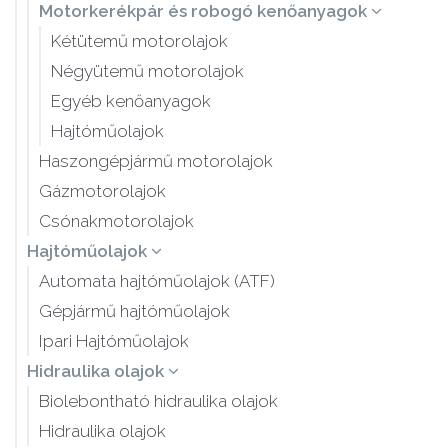
Motorkerékpár és robogó kenőanyagok
Kétütemű motorolajok
Négyütemű motorolajok
Egyéb kenőanyagok
Hajtóműolajok
Haszongépjármű motorolajok
Gázmotorolajok
Csónakmotorolajok
Hajtóműolajok
Automata hajtóműolajok (ATF)
Gépjármű hajtóműolajok
Ipari Hajtóműolajok
Hidraulika olajok
Biolebontható hidraulika olajok
Hidraulika olajok