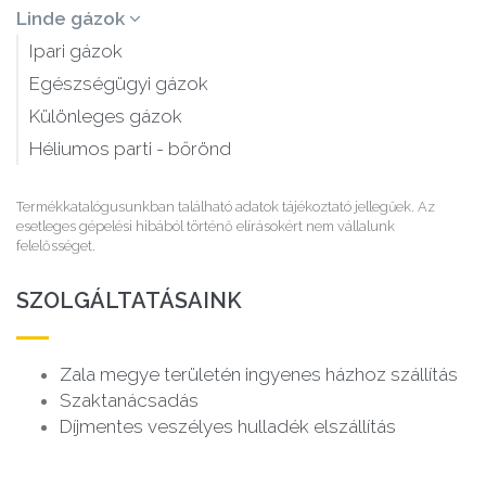
Linde gázok
Ipari gázok
Egészségügyi gázok
Különleges gázok
Héliumos parti - bőrönd
Termékkatalógusunkban található adatok tájékoztató jellegűek. Az
esetleges gépelési hibából történő elírásokért nem vállalunk
felelősséget.
SZOLGÁLTATÁSAINK
Zala megye területén ingyenes házhoz szállítás
Szaktanácsadás
Díjmentes veszélyes hulladék elszállítás