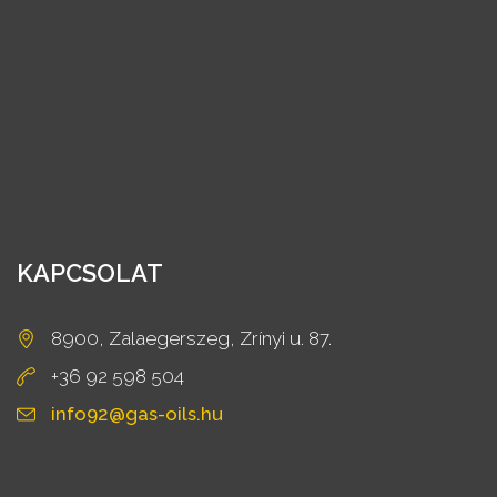
KAPCSOLAT
8900, Zalaegerszeg, Zrínyi u. 87.
+36 92 598 504
info92@gas-oils.hu