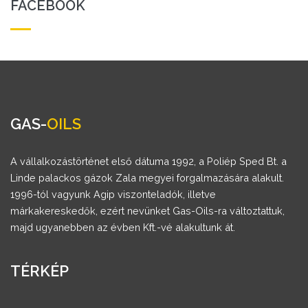
FACEBOOK
GAS-
OILS
A vállalkozástörténet első dátuma 1992, a Poliép Sped Bt. a
Linde palackos gázok Zala megyei forgalmazására alakult.
1996-tól vagyunk Agip viszonteladók, illetve
márkakereskedők, ezért nevünket Gas-Oils-ra változtattuk,
majd ugyanebben az évben Kft.-vé alakultunk át.
TÉRKÉP