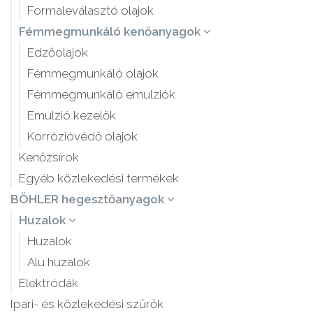
Formaleválasztó olajok
Fémmegmunkáló kenőanyagok
Edzőolajok
Fémmegmunkáló olajok
Fémmegmunkáló emulziók
Emulzió kezelők
Korrózióvédő olajok
Kenőzsírok
Egyéb közlekedési termékek
BÖHLER hegesztőanyagok
Huzalok
Huzalok
Alu huzalok
Elektródák
Ipari- és közlekedési szűrők