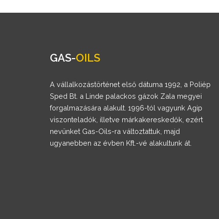
GAS-
OILS
A vállalkozástörténet első dátuma 1992, a Poliép
Sped Bt. a Linde palackos gázok Zala megyei
forgalmazására alakult. 1996-tól vagyunk Agip
viszonteladók, illetve márkakereskedők, ezért
nevünket Gas-Oils-ra változtattuk, majd
ugyanebben az évben Kft.-vé alakultunk át.