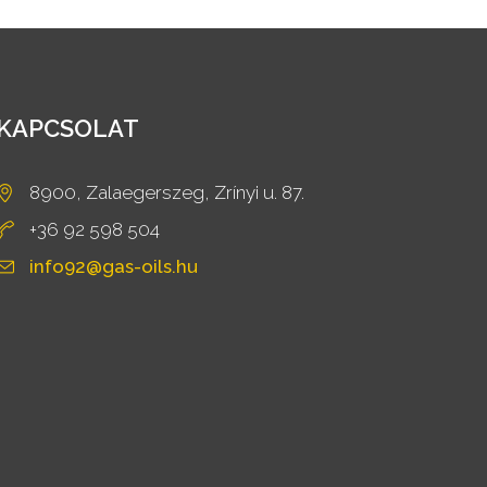
KAPCSOLAT
8900, Zalaegerszeg, Zrínyi u. 87.
+36 92 598 504
info92@gas-oils.hu