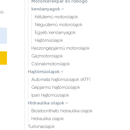
Motorkerékpár és robogó
kenőanyagok
mék
Kétütemű motorolajok
Négyütemű motorolajok
Egyéb kenőanyagok
Hajtóműolajok
Haszongépjármű motorolajok
Gázmotorolajok
Csónakmotorolajok
Hajtóműolajok
Automata hajtóműolajok (ATF)
Gépjármű hajtóműolajok
Ipari Hajtóműolajok
Hidraulika olajok
Biolebontható hidraulika olajok
Hidraulika olajok
Turbinaolajok