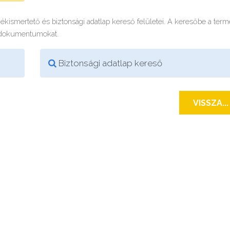
rmékismertető és biztonsági adatlap kereső felületei. A keresőbe a ter
 dokumentumokat.
Biztonsági adatlap kereső
VISSZA...