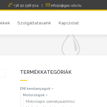
+36 92 598 504
info92@gas-oils.hu
|
ékek
Szolgáltatásaink
Kapcsolat
TERMÉKKATEGÓRIÁK
ENI kenőanyagok
Motorolajok
Motorolajok személyautókhoz