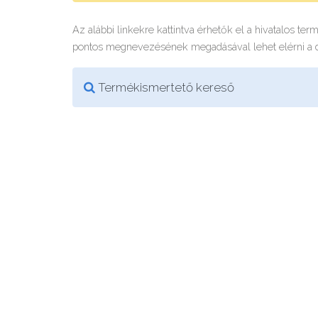
Az alábbi linkekre kattintva érhetők el a hivatalos te
pontos megnevezésének megadásával lehet elérni a
Termékismertető kereső