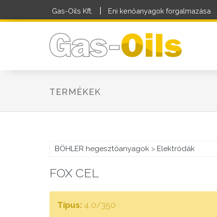
|
Gas-Oils Kft.
Eni kenőanyagok forgalmazása
TERMÉKEK
BÖHLER hegesztőanyagok
>
Elektródák
FOX CEL
Típus:
4,0/350