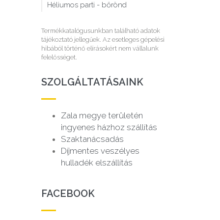
Héliumos parti - bőrönd
Termékkatalógusunkban található adatok
tájékoztató jellegűek. Az esetleges gépelési
hibából történő elírásokért nem vállalunk
felelősséget.
SZOLGÁLTATÁSAINK
Zala megye területén
ingyenes házhoz szállítás
Szaktanácsadás
Díjmentes veszélyes
hulladék elszállítás
FACEBOOK