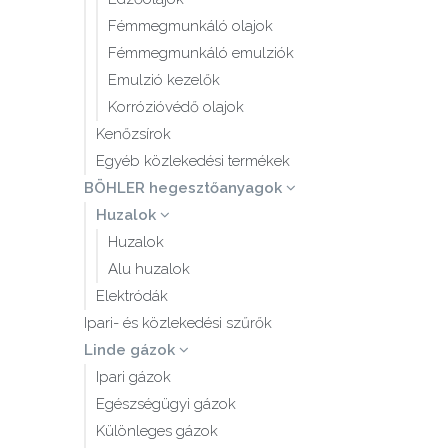
Fémmegmunkáló olajok
Fémmegmunkáló emulziók
Emulzió kezelők
Korrózióvédő olajok
Kenőzsírok
Egyéb közlekedési termékek
BÖHLER hegesztőanyagok
Huzalok
Huzalok
Alu huzalok
Elektródák
Ipari- és közlekedési szűrők
Linde gázok
Ipari gázok
Egészségügyi gázok
Különleges gázok