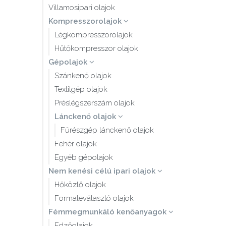
Villamosipari olajok
Kompresszorolajok
Légkompresszorolajok
Hűtőkompresszor olajok
Gépolajok
Szánkenő olajok
Textilgép olajok
Préslégszerszám olajok
Lánckenő olajok
Fűrészgép lánckenő olajok
Fehér olajok
Egyéb gépolajok
Nem kenési célú ipari olajok
Hőközlő olajok
Formaleválasztó olajok
Fémmegmunkáló kenőanyagok
Edzőolajok