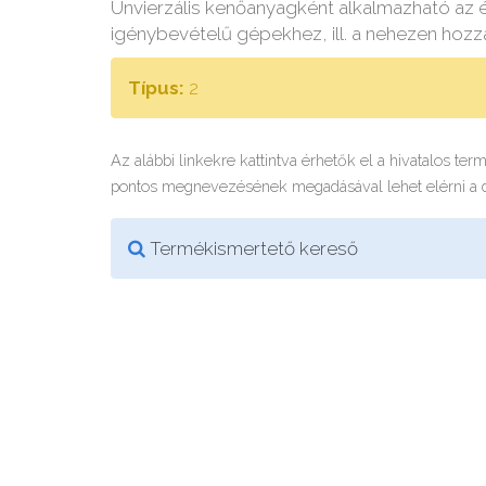
Unvierzális kenőanyagként alkalmazható az 
igénybevételű gépekhez, ill. a nehezen hozzá
Típus:
2
Az alábbi linkekre kattintva érhetők el a hivatalos te
pontos megnevezésének megadásával lehet elérni a
Termékismertető kereső