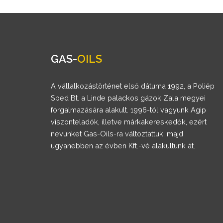
GAS-
OILS
A vállalkozástörténet első dátuma 1992, a Poliép
Sped Bt. a Linde palackos gázok Zala megyei
forgalmazására alakult. 1996-tól vagyunk Agip
viszonteladók, illetve márkakereskedők, ezért
nevünket Gas-Oils-ra változtattuk, majd
ugyanebben az évben Kft.-vé alakultunk át.