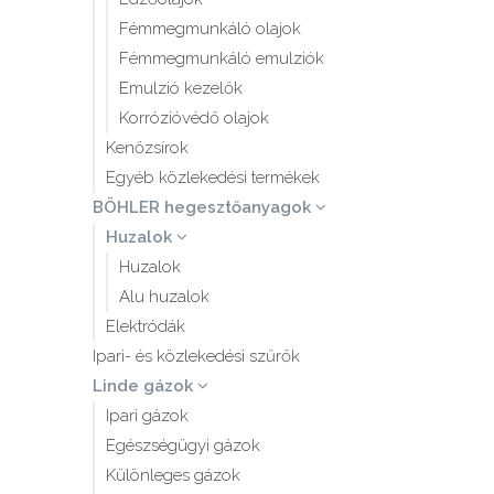
Fémmegmunkáló olajok
Fémmegmunkáló emulziók
Emulzió kezelők
Korrózióvédő olajok
Kenőzsírok
Egyéb közlekedési termékek
BÖHLER hegesztőanyagok
Huzalok
Huzalok
Alu huzalok
Elektródák
Ipari- és közlekedési szűrők
Linde gázok
Ipari gázok
Egészségügyi gázok
Különleges gázok