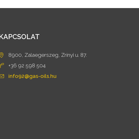
KAPCSOLAT
8900, Zalaegerszeg, Zrínyi u. 87.
+36 92 598 504
info92@gas-oils.hu