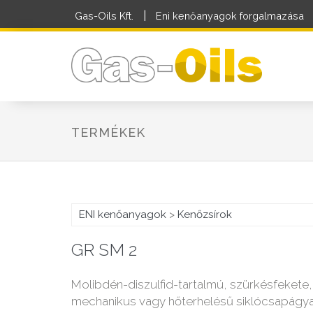
|
Gas-Oils Kft.
Eni kenőanyagok forgalmazása
TERMÉKEK
ENI kenőanyagok
>
Kenőzsírok
GR SM 2
Molibdén-diszulfid-tartalmú, szürkésfekete, 
mechanikus vagy hőterhelésű siklócsapágyak