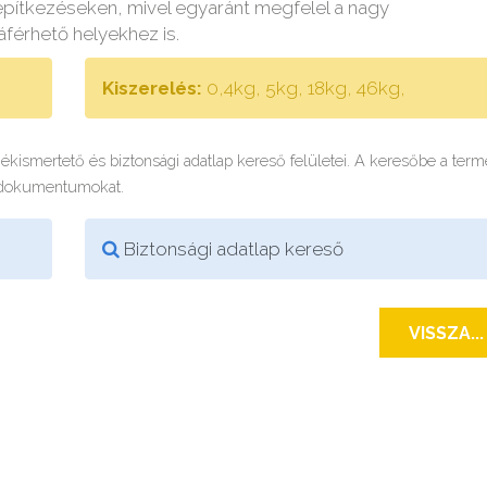
építkezéseken, mivel egyaránt megfelel a nagy
férhető helyekhez is.
Kiszerelés:
0,4kg, 5kg, 18kg, 46kg,
rmékismertető és biztonsági adatlap kereső felületei. A keresőbe a ter
 dokumentumokat.
Biztonsági adatlap kereső
VISSZA...