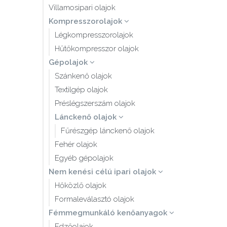
Villamosipari olajok
Kompresszorolajok
Légkompresszorolajok
Hűtőkompresszor olajok
Gépolajok
Szánkenő olajok
Textilgép olajok
Préslégszerszám olajok
Lánckenő olajok
Fűrészgép lánckenő olajok
Fehér olajok
Egyéb gépolajok
Nem kenési célú ipari olajok
Hőközlő olajok
Formaleválasztó olajok
Fémmegmunkáló kenőanyagok
Edzőolajok