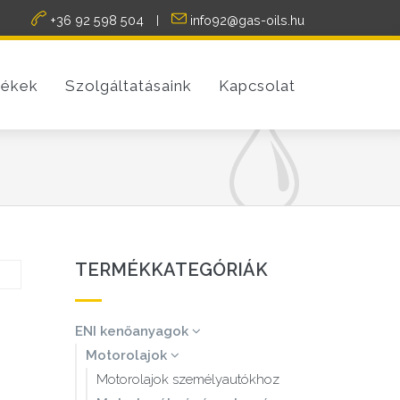
+36 92 598 504
info92@gas-oils.hu
|
ékek
Szolgáltatásaink
Kapcsolat
TERMÉKKATEGÓRIÁK
ENI kenőanyagok
Motorolajok
Motorolajok személyautókhoz