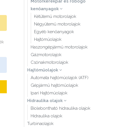
Motorkerékpár és robogó
kenőanyagok
Kétütemű motorolajok
Négyütemű motorolajok
Egyéb kenőanyagok
Hajtóműolajok
mék
Haszongépjármű motorolajok
Gázmotorolajok
Csónakmotorolajok
Hajtóműolajok
Automata hajtóműolajok (ATF)
Gépjármű hajtóműolajok
Ipari Hajtóműolajok
Hidraulika olajok
Biolebontható hidraulika olajok
Hidraulika olajok
Turbinaolajok