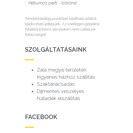
Héliumos parti - bőrönd
Termékkatalógusunkban található adatok
tájékoztató jellegűek. Az esetleges gépelési
hibából történő elírásokért nem vállalunk
felelősséget.
SZOLGÁLTATÁSAINK
Zala megye területén
ingyenes házhoz szállítás
Szaktanácsadás
Díjmentes veszélyes
hulladék elszállítás
FACEBOOK