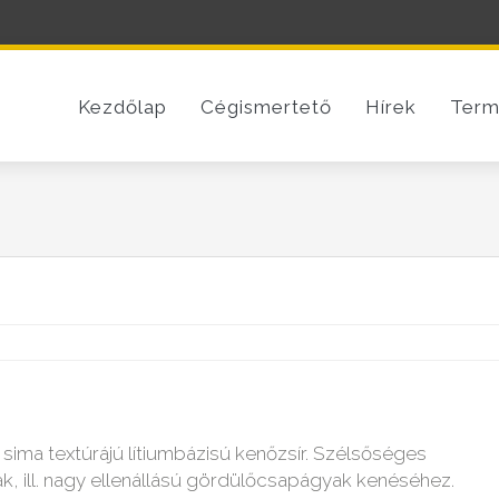
Kezdőlap
Cégismertető
Hírek
Term
sima textúrájú lítiumbázisú kenőzsír. Szélsőséges
, ill. nagy ellenállású gördülőcsapágyak kenéséhez.