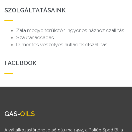
SZOLGÁLTATÁSAINK
Zala megye területén ingyenes házhoz szállítás
Szaktanácsadás
Díjmentes veszélyes hulladék elszállítás
FACEBOOK
GAS-
OILS
A vállalkozástörténet első dátuma 1992, a Poliép Sped Bt. a