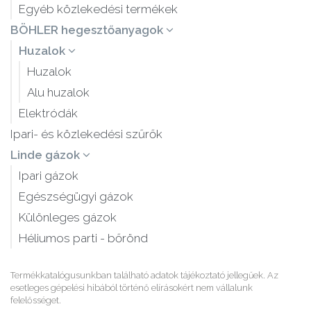
Egyéb közlekedési termékek
BÖHLER hegesztőanyagok
Huzalok
Huzalok
Alu huzalok
Elektródák
Ipari- és közlekedési szűrők
Linde gázok
Ipari gázok
Egészségügyi gázok
Különleges gázok
Héliumos parti - bőrönd
Termékkatalógusunkban található adatok tájékoztató jellegűek. Az
esetleges gépelési hibából történő elírásokért nem vállalunk
felelősséget.