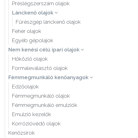
Préslégszerszám olajok
Lánckenő olajok
Fűrészgép lánckenő olajok
Fehér olajok
Egyéb gépolajok
Nem kenési célú ipari olajok
Hőközlő olajok
Formaleválasztó olajok
Fémmegmunkáló kenőanyagok
Edzőolajok
Fémmegmunkáló olajok
Fémmegmunkáló emulziók
Emulzió kezelők
Korrózióvédő olajok
Kenőzsírok