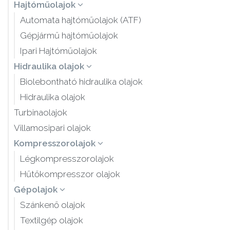
Hajtóműolajok
Automata hajtóműolajok (ATF)
Gépjármű hajtóműolajok
Ipari Hajtóműolajok
Hidraulika olajok
Biolebontható hidraulika olajok
Hidraulika olajok
Turbinaolajok
Villamosipari olajok
Kompresszorolajok
Légkompresszorolajok
Hűtőkompresszor olajok
Gépolajok
Szánkenő olajok
Textilgép olajok