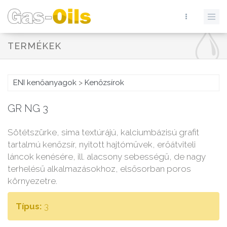
TERMÉKEK
ENI kenőanyagok
>
Kenőzsírok
GR NG 3
Sötétszürke, sima textúrájú, kalciumbázisú grafit
tartalmú kenőzsír, nyitott hajtóművek, erőátviteli
láncok kenésére, ill. alacsony sebességű, de nagy
terhelésű alkalmazásokhoz, elsősorban poros
környezetre.
Típus:
3