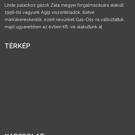
Linde palackos gázok Zala megyei forgalmazására alakult.
1996-tól vagyunk Agip viszonteladók, illetve
márkakereskedők, ezért nevünket Gas-Oils-ra változtattuk,
majd ugyanebben az évben Kft.-vé alakultunk át.
TÉRKÉP