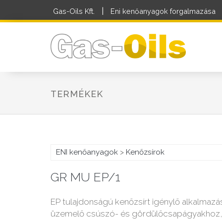
|
Gas-Oils Kft.
Eni kenőanyagok forgalmazása
TERMÉKEK
ENI kenőanyagok
>
Kenőzsírok
GR MU EP/1
EP tulajdonságú kenőzsírt igénylő alkalmazá
üzemelő csúszó- és gördülőcsapágyakhoz, v