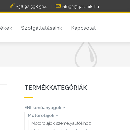
+36 92 598 504
info92@gas-oils.hu
|
ékek
Szolgáltatásaink
Kapcsolat
TERMÉKKATEGÓRIÁK
ENI kenőanyagok
Motorolajok
Motorolajok személyautókhoz