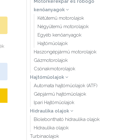
Motorkerékpár és robogó
kenőanyagok
Kétütemű motorolajok
Négyütemű motorolajok
Egyéb kenőanyagok
Hajtóműolajok
mék
Haszongépjármű motorolajok
Gázmotorolajok
Csónakmotorolajok
Hajtóműolajok
Automata hajtóműolajok (ATF)
Gépjármű hajtóműolajok
Ipari Hajtóműolajok
Hidraulika olajok
Biolebontható hidraulika olajok
Hidraulika olajok
Turbinaolajok