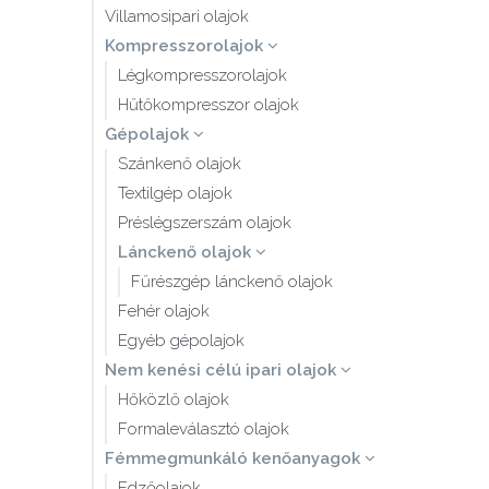
Villamosipari olajok
Kompresszorolajok
Légkompresszorolajok
Hűtőkompresszor olajok
Gépolajok
Szánkenő olajok
Textilgép olajok
Préslégszerszám olajok
Lánckenő olajok
Fűrészgép lánckenő olajok
Fehér olajok
Egyéb gépolajok
Nem kenési célú ipari olajok
Hőközlő olajok
Formaleválasztó olajok
Fémmegmunkáló kenőanyagok
Edzőolajok