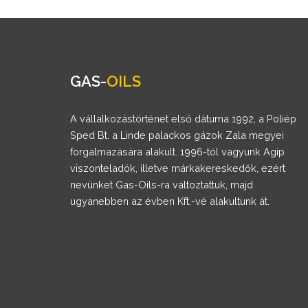
GAS-
OILS
A vállalkozástörténet első dátuma 1992, a Poliép
Sped Bt. a Linde palackos gázok Zala megyei
forgalmazására alakult. 1996-tól vagyunk Agip
viszonteladók, illetve márkakereskedők, ezért
nevünket Gas-Oils-ra változtattuk, majd
ugyanebben az évben Kft.-vé alakultunk át.