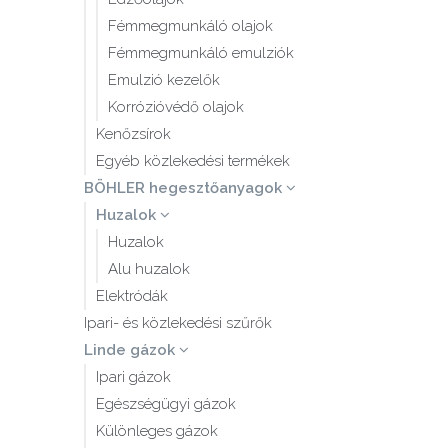
Fémmegmunkáló olajok
Fémmegmunkáló emulziók
Emulzió kezelők
Korrózióvédő olajok
Kenőzsírok
Egyéb közlekedési termékek
BÖHLER hegesztőanyagok
Huzalok
Huzalok
Alu huzalok
Elektródák
Ipari- és közlekedési szűrők
Linde gázok
Ipari gázok
Egészségügyi gázok
Különleges gázok