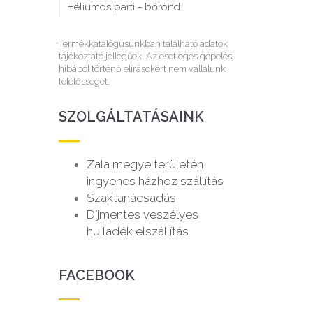
Héliumos parti - bőrönd
Termékkatalógusunkban található adatok
tájékoztató jellegűek. Az esetleges gépelési
hibából történő elírásokért nem vállalunk
felelősséget.
SZOLGÁLTATÁSAINK
Zala megye területén
ingyenes házhoz szállítás
Szaktanácsadás
Díjmentes veszélyes
hulladék elszállítás
FACEBOOK