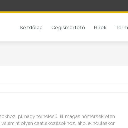
Kezdőlap
Cégismertető
Hírek
Term
sokhoz, pl. nagy terhelésű, ill. magas hőmérsékleten
alamint olyan csatlakozásokhoz, ahol elinduláskor