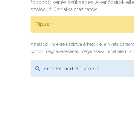
fokozott kenés szükséges. A kenőzsírok ellen
széleskörűen alkalmazhatók.
Típus:
1
Az alábbi linkekre kattintva érhetők el a hivatalos te
pontos megnevezésének megadásával lehet elérni a
Termékismertető kereső