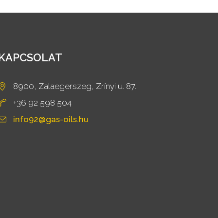
KAPCSOLAT
8900, Zalaegerszeg, Zrínyi u. 87.
+36 92 598 504
info92@gas-oils.hu