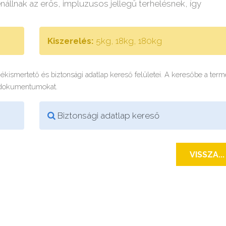
állnak az erős, impluzusos jellegű terhelésnek, így
Kiszerelés:
5kg, 18kg, 180kg
rmékismertető és biztonsági adatlap kereső felületei. A keresőbe a ter
 dokumentumokat.
Biztonsági adatlap kereső
VISSZA...