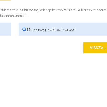
rmékismertető és biztonsági adatlap kereső felületei. A keresőbe a ter
 dokumentumokat.
Biztonsági adatlap kereső
VISSZA...