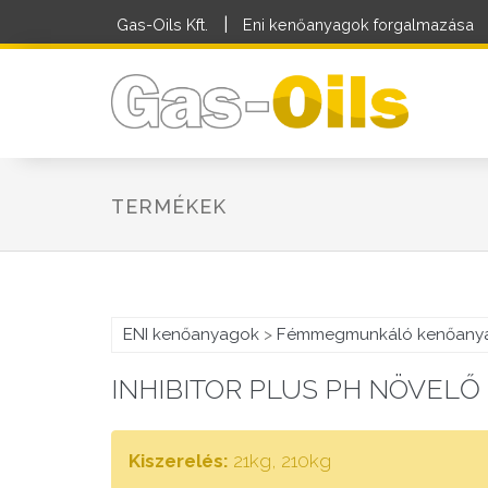
|
Gas-Oils Kft.
Eni kenőanyagok forgalmazása
TERMÉKEK
ENI kenőanyagok
>
Fémmegmunkáló kenőany
INHIBITOR PLUS PH NÖVELŐ
Kiszerelés:
21kg, 210kg