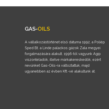
GAS-
OILS
A vállalkozástörténet első dátuma 1992, a Poliép
Sped Bt. a Linde palackos gázok Zala megyei
forgalmazására alakult. 1996-tól vagyunk Agip
viszonteladók, illetve márkakereskedők, ezért
nevünket Gas-Oils-ra változtattuk, majd
ugyanebben az évben Kft.-vé alakultunk át.