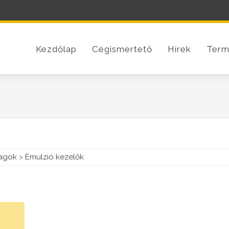
Kezdőlap
Cégismertető
Hírek
Term
agok
>
Emulzió kezelők