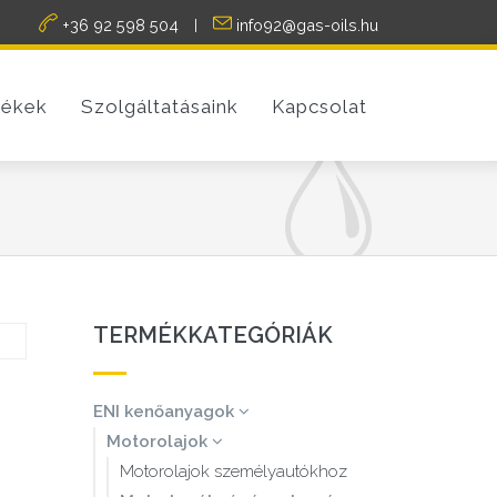
+36 92 598 504
info92@gas-oils.hu
|
ékek
Szolgáltatásaink
Kapcsolat
TERMÉKKATEGÓRIÁK
ENI kenőanyagok
Motorolajok
Motorolajok személyautókhoz