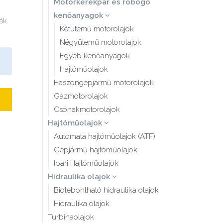
Motorkerékpár és robogó
kenőanyagok
mék
Kétütemű motorolajok
Négyütemű motorolajok
Egyéb kenőanyagok
Hajtóműolajok
Haszongépjármű motorolajok
Gázmotorolajok
Csónakmotorolajok
Hajtóműolajok
Automata hajtóműolajok (ATF)
Gépjármű hajtóműolajok
Ipari Hajtóműolajok
Hidraulika olajok
Biolebontható hidraulika olajok
Hidraulika olajok
Turbinaolajok