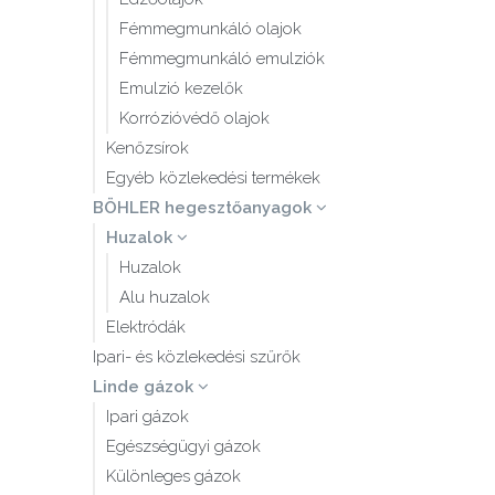
Fémmegmunkáló olajok
Fémmegmunkáló emulziók
Emulzió kezelők
Korrózióvédő olajok
Kenőzsírok
Egyéb közlekedési termékek
BÖHLER hegesztőanyagok
Huzalok
Huzalok
Alu huzalok
Elektródák
Ipari- és közlekedési szűrők
Linde gázok
Ipari gázok
Egészségügyi gázok
Különleges gázok