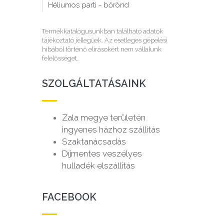
Héliumos parti - bőrönd
Termékkatalógusunkban található adatok
tájékoztató jellegűek. Az esetleges gépelési
hibából történő elírásokért nem vállalunk
felelősséget.
SZOLGÁLTATÁSAINK
Zala megye területén
ingyenes házhoz szállítás
Szaktanácsadás
Díjmentes veszélyes
hulladék elszállítás
FACEBOOK