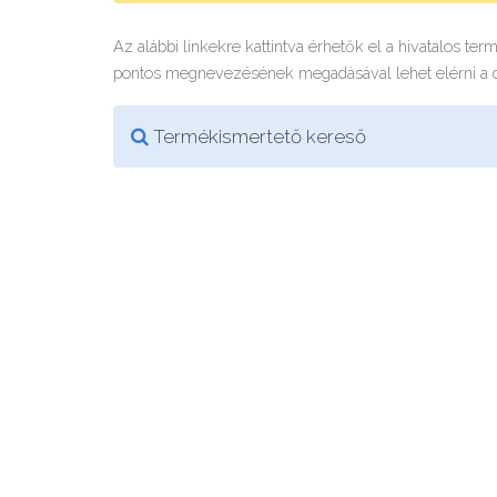
Az alábbi linkekre kattintva érhetők el a hivatalos te
pontos megnevezésének megadásával lehet elérni a
Termékismertető kereső