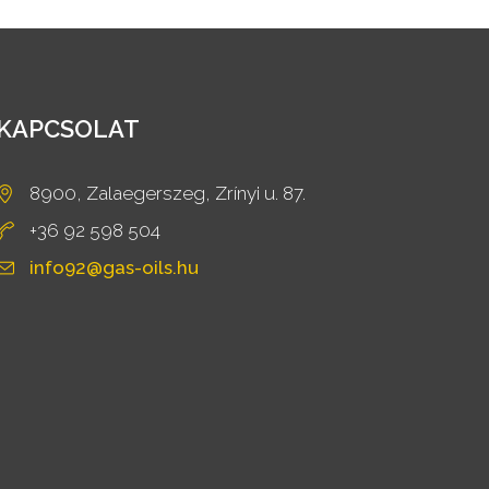
KAPCSOLAT
8900, Zalaegerszeg, Zrínyi u. 87.
+36 92 598 504
info92@gas-oils.hu