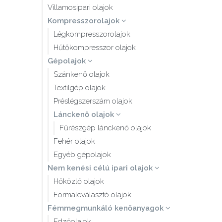
Villamosipari olajok
Kompresszorolajok
Légkompresszorolajok
Hűtőkompresszor olajok
Gépolajok
Szánkenő olajok
Textilgép olajok
Préslégszerszám olajok
Lánckenő olajok
Fűrészgép lánckenő olajok
Fehér olajok
Egyéb gépolajok
Nem kenési célú ipari olajok
Hőközlő olajok
Formaleválasztó olajok
Fémmegmunkáló kenőanyagok
Edzőolajok