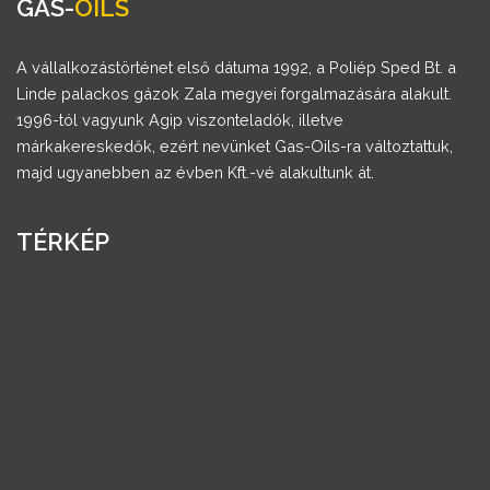
GAS-
OILS
A vállalkozástörténet első dátuma 1992, a Poliép Sped Bt. a
Linde palackos gázok Zala megyei forgalmazására alakult.
1996-tól vagyunk Agip viszonteladók, illetve
márkakereskedők, ezért nevünket Gas-Oils-ra változtattuk,
majd ugyanebben az évben Kft.-vé alakultunk át.
TÉRKÉP