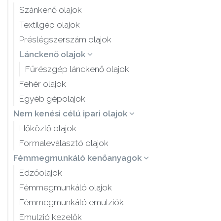
Szánkenő olajok
Textilgép olajok
Préslégszerszám olajok
Lánckenő olajok
Fűrészgép lánckenő olajok
Fehér olajok
Egyéb gépolajok
Nem kenési célú ipari olajok
Hőközlő olajok
Formaleválasztó olajok
Fémmegmunkáló kenőanyagok
Edzőolajok
Fémmegmunkáló olajok
Fémmegmunkáló emulziók
Emulzió kezelők