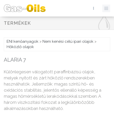
TERMÉKEK
ENI kenőanyagok
>
Nem kenési célú ipari olajok
>
Hőközlő olajok
ALARIA 7
Különlegesen válogatott paraffinbázisú olajok,
melyek nyitott és zárt hőközlő rendszerekben
használhatók. Jellemzőik: magas szintű hő- és
oxidációs stabilitás, jelentős ellenálló képesség a
magas hőmérsékletű lerakódásokkal szemben. A
három viszkozitási fokozat a legkülönbözőbb
alkalmazásokban használható.