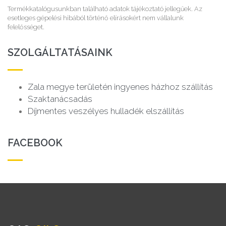
Termékkatalógusunkban található adatok tájékoztató jellegűek. Az
esetleges gépelési hibából történő elírásokért nem vállalunk
felelősséget.
SZOLGÁLTATÁSAINK
Zala megye területén ingyenes házhoz szállítás
Szaktanácsadás
Díjmentes veszélyes hulladék elszállítás
FACEBOOK