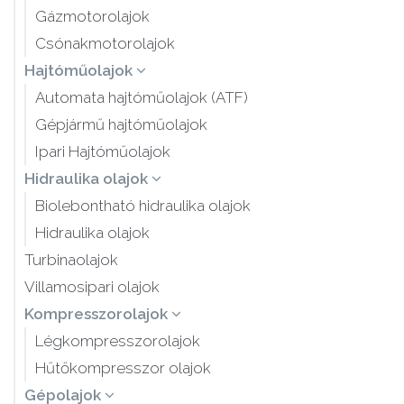
Gázmotorolajok
Csónakmotorolajok
Hajtóműolajok
Automata hajtóműolajok (ATF)
Gépjármű hajtóműolajok
Ipari Hajtóműolajok
Hidraulika olajok
Biolebontható hidraulika olajok
Hidraulika olajok
Turbinaolajok
Villamosipari olajok
Kompresszorolajok
Légkompresszorolajok
Hűtőkompresszor olajok
Gépolajok