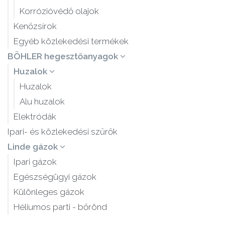
Korrózióvédő olajok
Kenőzsírok
Egyéb közlekedési termékek
BÖHLER hegesztőanyagok
Huzalok
Huzalok
Alu huzalok
Elektródák
Ipari- és közlekedési szűrők
Linde gázok
Ipari gázok
Egészségügyi gázok
Különleges gázok
Héliumos parti - bőrönd