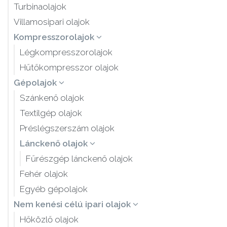
Turbinaolajok
Villamosipari olajok
Kompresszorolajok
Légkompresszorolajok
Hűtőkompresszor olajok
Gépolajok
Szánkenő olajok
Textilgép olajok
Préslégszerszám olajok
Lánckenő olajok
Fűrészgép lánckenő olajok
Fehér olajok
Egyéb gépolajok
Nem kenési célú ipari olajok
Hőközlő olajok