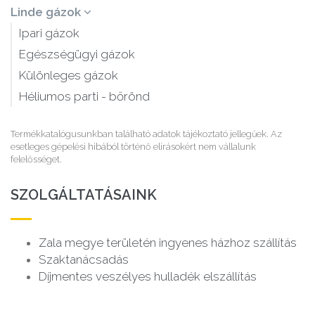
Linde gázok
Ipari gázok
Egészségügyi gázok
Különleges gázok
Héliumos parti - bőrönd
Termékkatalógusunkban található adatok tájékoztató jellegűek. Az
esetleges gépelési hibából történő elírásokért nem vállalunk
felelősséget.
SZOLGÁLTATÁSAINK
Zala megye területén ingyenes házhoz szállítás
Szaktanácsadás
Díjmentes veszélyes hulladék elszállítás