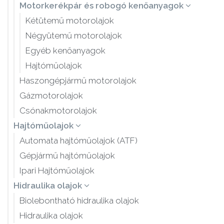
Motorkerékpár és robogó kenőanyagok
Kétütemű motorolajok
Négyütemű motorolajok
Egyéb kenőanyagok
Hajtóműolajok
Haszongépjármű motorolajok
Gázmotorolajok
Csónakmotorolajok
Hajtóműolajok
Automata hajtóműolajok (ATF)
Gépjármű hajtóműolajok
Ipari Hajtóműolajok
Hidraulika olajok
Biolebontható hidraulika olajok
Hidraulika olajok