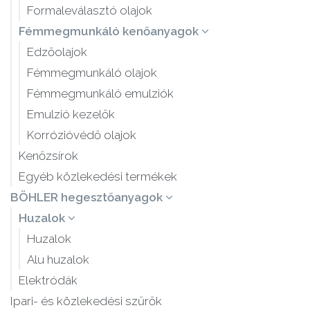
Formaleválasztó olajok
Fémmegmunkáló kenőanyagok
Edzőolajok
Fémmegmunkáló olajok
Fémmegmunkáló emulziók
Emulzió kezelők
Korrózióvédő olajok
Kenőzsírok
Egyéb közlekedési termékek
BÖHLER hegesztőanyagok
Huzalok
Huzalok
Alu huzalok
Elektródák
Ipari- és közlekedési szűrők