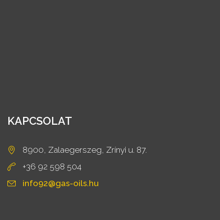
KAPCSOLAT
8900, Zalaegerszeg, Zrínyi u. 87.
+36 92 598 504
info92@gas-oils.hu