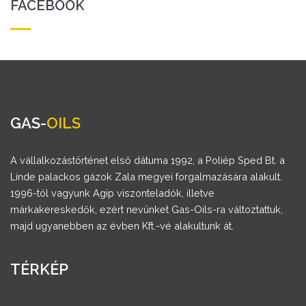
FACEBOOK
GAS-
OILS
A vállalkozástörténet első dátuma 1992, a Poliép Sped Bt. a
Linde palackos gázok Zala megyei forgalmazására alakult.
1996-tól vagyunk Agip viszonteladók, illetve
márkakereskedők, ezért nevünket Gas-Oils-ra változtattuk,
majd ugyanebben az évben Kft.-vé alakultunk át.
TÉRKÉP