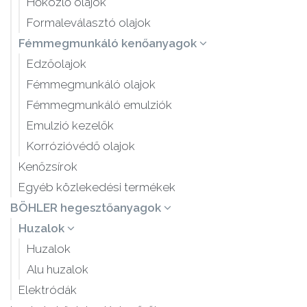
Hőközlő olajok
Formaleválasztó olajok
Fémmegmunkáló kenőanyagok
Edzőolajok
Fémmegmunkáló olajok
Fémmegmunkáló emulziók
Emulzió kezelők
Korrózióvédő olajok
Kenőzsírok
Egyéb közlekedési termékek
BÖHLER hegesztőanyagok
Huzalok
Huzalok
Alu huzalok
Elektródák