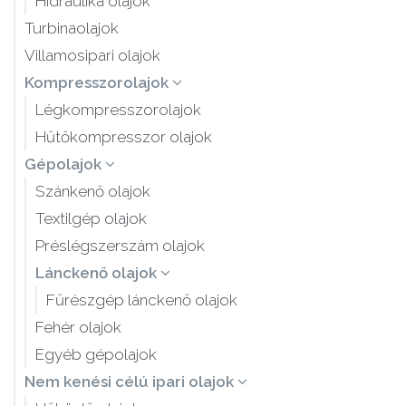
Hidraulika olajok
Turbinaolajok
Villamosipari olajok
Kompresszorolajok
Légkompresszorolajok
Hűtőkompresszor olajok
Gépolajok
Szánkenő olajok
Textilgép olajok
Préslégszerszám olajok
Lánckenő olajok
Fűrészgép lánckenő olajok
Fehér olajok
Egyéb gépolajok
Nem kenési célú ipari olajok