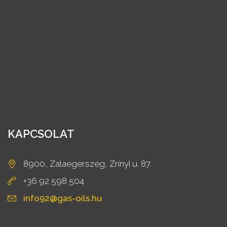
KAPCSOLAT
8900, Zalaegerszeg, Zrínyi u. 87.
+36 92 598 504
info92@gas-oils.hu