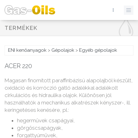
TERMÉKEK
ENI kenőanyagok
>
Gépolajok
>
Egyéb gépolajok
ACER 220
Magasan finomított paraffinbázisú alapolajból készült,
oxidáció és korróczió gátló adalékkal adalékolt
cirkulációs és hidraulika olajok. Különösen jól
használhatók a mechanikus alkatrészek kényszer-, ill.
keringetéses kenésére, pl.:
hegerművek csapágyai,
görgőscsapágyak,
forgattyúművek,