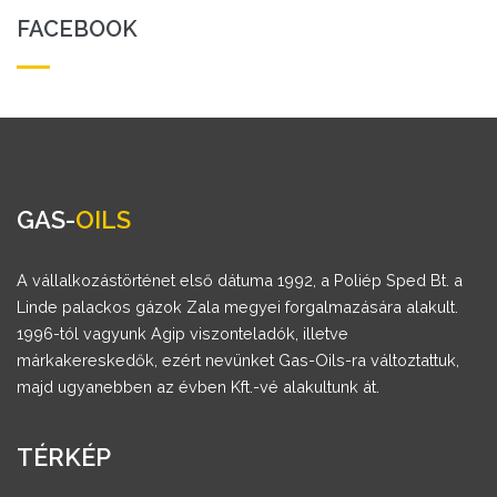
FACEBOOK
GAS-
OILS
A vállalkozástörténet első dátuma 1992, a Poliép Sped Bt. a
Linde palackos gázok Zala megyei forgalmazására alakult.
1996-tól vagyunk Agip viszonteladók, illetve
márkakereskedők, ezért nevünket Gas-Oils-ra változtattuk,
majd ugyanebben az évben Kft.-vé alakultunk át.
TÉRKÉP