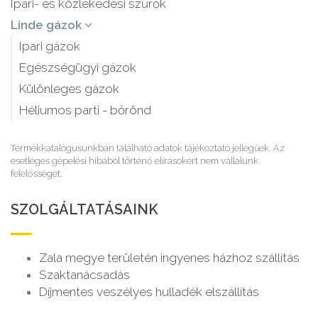
Ipari- és közlekedési szűrők
Linde gázok
Ipari gázok
Egészségügyi gázok
Különleges gázok
Héliumos parti - bőrönd
Termékkatalógusunkban található adatok tájékoztató jellegűek. Az
esetleges gépelési hibából történő elírásokért nem vállalunk
felelősséget.
SZOLGÁLTATÁSAINK
Zala megye területén ingyenes házhoz szállítás
Szaktanácsadás
Díjmentes veszélyes hulladék elszállítás