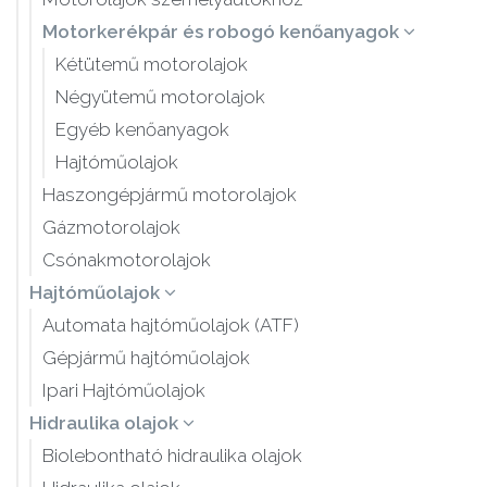
Motorkerékpár és robogó kenőanyagok
Kétütemű motorolajok
Négyütemű motorolajok
Egyéb kenőanyagok
Hajtóműolajok
Haszongépjármű motorolajok
Gázmotorolajok
Csónakmotorolajok
Hajtóműolajok
Automata hajtóműolajok (ATF)
Gépjármű hajtóműolajok
Ipari Hajtóműolajok
Hidraulika olajok
Biolebontható hidraulika olajok