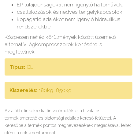
EP tulajdonságokat nem igénylő hajtóművek,
csatlakozások és nedves tengelykapcsolók
kopágátló adalékot nem igénylő hidraulikus
rendszerekbe
Közpesen nehéz körülmények között üzemelő
alternatív légkompresszorok kenésére is
megfelelnek.
Típus:
CL
Kiszerelés:
180kg, 850kg
Az alábbi linkekre kattintva érhetők el a hivatalos
termékismertető és biztonsági adatlap kereső felületei. A
keresőbe a termék pontos megnevezésének megadásával lehet
elérni a dokumentumokat.