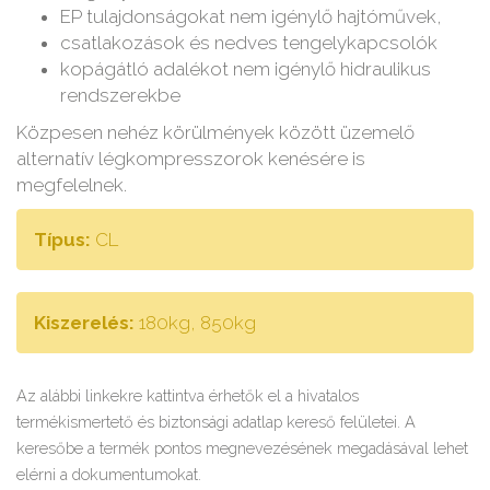
EP tulajdonságokat nem igénylő hajtóművek,
csatlakozások és nedves tengelykapcsolók
kopágátló adalékot nem igénylő hidraulikus
rendszerekbe
Közpesen nehéz körülmények között üzemelő
alternatív légkompresszorok kenésére is
megfelelnek.
Típus:
CL
Kiszerelés:
180kg, 850kg
Az alábbi linkekre kattintva érhetők el a hivatalos
termékismertető és biztonsági adatlap kereső felületei. A
keresőbe a termék pontos megnevezésének megadásával lehet
elérni a dokumentumokat.