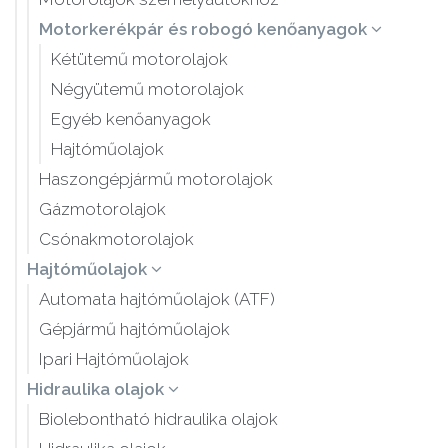
Motorkerékpár és robogó kenőanyagok
Kétütemű motorolajok
Négyütemű motorolajok
Egyéb kenőanyagok
Hajtóműolajok
Haszongépjármű motorolajok
Gázmotorolajok
Csónakmotorolajok
Hajtóműolajok
Automata hajtóműolajok (ATF)
Gépjármű hajtóműolajok
Ipari Hajtóműolajok
Hidraulika olajok
Biolebontható hidraulika olajok