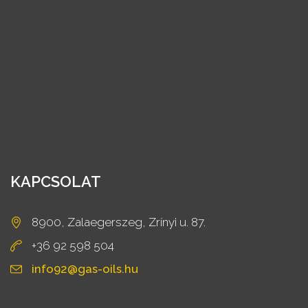
KAPCSOLAT
8900, Zalaegerszeg, Zrínyi u. 87.
+36 92 598 504
info92@gas-oils.hu