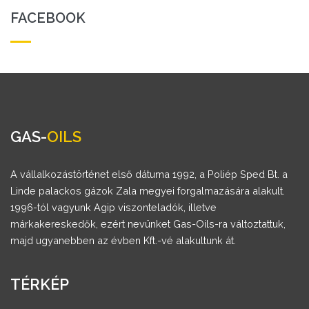
FACEBOOK
GAS-
OILS
A vállalkozástörténet első dátuma 1992, a Poliép Sped Bt. a
Linde palackos gázok Zala megyei forgalmazására alakult.
1996-tól vagyunk Agip viszonteladók, illetve
márkakereskedők, ezért nevünket Gas-Oils-ra változtattuk,
majd ugyanebben az évben Kft.-vé alakultunk át.
TÉRKÉP