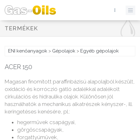
TERMÉKEK
ENI kenőanyagok
>
Gépolajok
>
Egyéb gépolajok
ACER 150
Magasan finomított paraffinbázisú alapolajból készült,
oxidáció és korróczió gátló adalékkal adalékolt
cirkulációs és hidraulika olajok. Különösen jól
használhatók a mechanikus alkatrészek kényszer-, ill.
keringetéses kenésére, pl.:
hegerművek csapágyai,
görgőscsapágyak,
forgattyúművek,