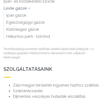
Ipari- és közlekedési szűrők
Linde gázok
Ipari gázok
Egészségügyi gázok
Különleges gázok
Héliumos parti - bőrönd
Termékkatalógusunkban található adatok tájékoztató jellegűek. Az
esetleges gépelési hibából történő elírásokért nem vállalunk
felelősséget.
SZOLGÁLTATÁSAINK
Zala megye területén ingyenes házhoz szállítás
Szaktanácsadás
Díjmentes veszélyes hulladék elszállítás