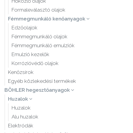
Hőközlő olajok
Formaleválasztó olajok
Fémmegmunkáló kenőanyagok
Edzőolajok
Fémmegmunkáló olajok
Fémmegmunkáló emulziók
Emulzió kezelők
Korrózióvédő olajok
Kenőzsírok
Egyéb közlekedési termékek
BÖHLER hegesztőanyagok
Huzalok
Huzalok
Alu huzalok
Elektródák