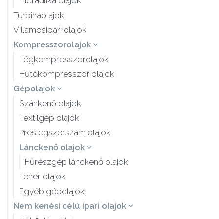
Hidraulika olajok
Turbinaolajok
Villamosipari olajok
Kompresszorolajok
Légkompresszorolajok
Hűtőkompresszor olajok
Gépolajok
Szánkenő olajok
Textilgép olajok
Préslégszerszám olajok
Lánckenő olajok
Fűrészgép lánckenő olajok
Fehér olajok
Egyéb gépolajok
Nem kenési célú ipari olajok