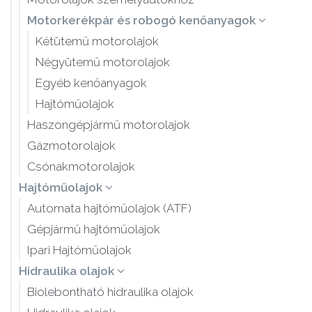
Motorkerékpár és robogó kenőanyagok
Kétütemű motorolajok
Négyütemű motorolajok
Egyéb kenőanyagok
Hajtóműolajok
Haszongépjármű motorolajok
Gázmotorolajok
Csónakmotorolajok
Hajtóműolajok
Automata hajtóműolajok (ATF)
Gépjármű hajtóműolajok
Ipari Hajtóműolajok
Hidraulika olajok
Biolebontható hidraulika olajok