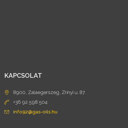
KAPCSOLAT
8900, Zalaegerszeg, Zrínyi u. 87.
+36 92 598 504
info92@gas-oils.hu