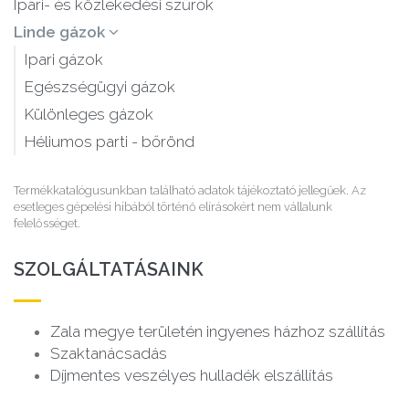
Ipari- és közlekedési szűrők
Linde gázok
Ipari gázok
Egészségügyi gázok
Különleges gázok
Héliumos parti - bőrönd
Termékkatalógusunkban található adatok tájékoztató jellegűek. Az
esetleges gépelési hibából történő elírásokért nem vállalunk
felelősséget.
SZOLGÁLTATÁSAINK
Zala megye területén ingyenes házhoz szállítás
Szaktanácsadás
Díjmentes veszélyes hulladék elszállítás