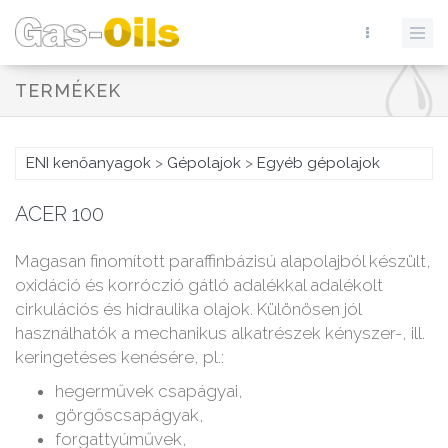
TERMÉKEK
ENI kenőanyagok
>
Gépolajok
>
Egyéb gépolajok
ACER 100
Magasan finomított paraffinbázisú alapolajból készült,
oxidáció és korróczió gátló adalékkal adalékolt
cirkulációs és hidraulika olajok. Különösen jól
használhatók a mechanikus alkatrészek kényszer-, ill.
keringetéses kenésére, pl.:
hegerművek csapágyai,
görgőscsapágyak,
forgattyúművek,