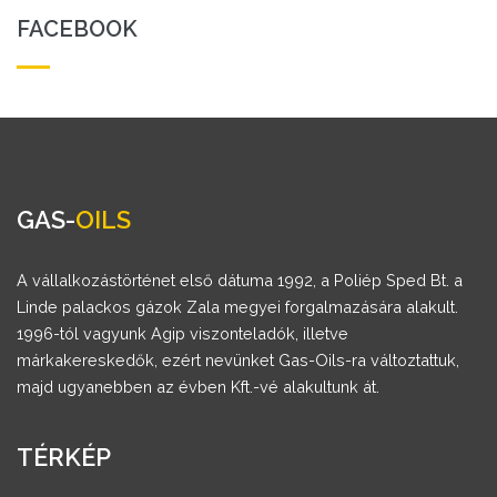
FACEBOOK
GAS-
OILS
A vállalkozástörténet első dátuma 1992, a Poliép Sped Bt. a
Linde palackos gázok Zala megyei forgalmazására alakult.
1996-tól vagyunk Agip viszonteladók, illetve
márkakereskedők, ezért nevünket Gas-Oils-ra változtattuk,
majd ugyanebben az évben Kft.-vé alakultunk át.
TÉRKÉP