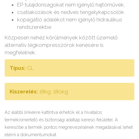
EP tulajdonságokat nem igénylő hajtóművek,
csatlakozások és nedves tengelykapcsolók
kopágátló adalékot nem igénylő hidraulikus
rendszerekbe
Közpesen nehéz körülmények között üzemelő
alternatív légkompresszorok kenésére is
megfelelnek.
Típus:
CL
Kiszerelés:
18kg, 180kg
Az alábbi linkekre kattintva érhetők el a hivatalos
termékismertető és biztonsági adatlap kereső felületei. A
keresőbe a termék pontos megnevezésének megadásával lehet
elérni a dokumentumokat.