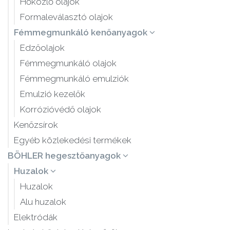
Hőközlő olajok
Formaleválasztó olajok
Fémmegmunkáló kenőanyagok
Edzőolajok
Fémmegmunkáló olajok
Fémmegmunkáló emulziók
Emulzió kezelők
Korrózióvédő olajok
Kenőzsírok
Egyéb közlekedési termékek
BÖHLER hegesztőanyagok
Huzalok
Huzalok
Alu huzalok
Elektródák