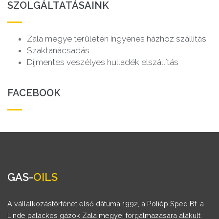
SZOLGÁLTATÁSAINK
Zala megye területén ingyenes házhoz szállítás
Szaktanácsadás
Díjmentes veszélyes hulladék elszállítás
FACEBOOK
GAS-
OILS
A vállalkozástörténet első dátuma 1992, a Poliép Sped Bt. a
Linde palackos gázok Zala megyei forgalmazására alakult.