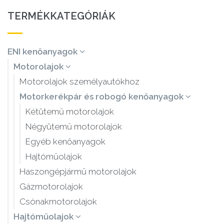
TERMÉKKATEGÓRIÁK
ENI kenőanyagok
Motorolajok
Motorolajok személyautókhoz
Motorkerékpár és robogó kenőanyagok
Kétütemű motorolajok
Négyütemű motorolajok
Egyéb kenőanyagok
Hajtóműolajok
Haszongépjármű motorolajok
Gázmotorolajok
Csónakmotorolajok
Hajtóműolajok