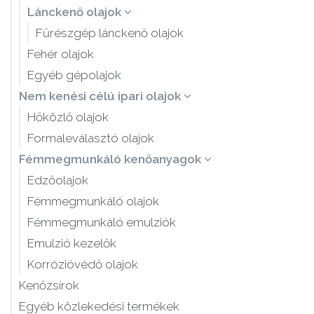
Lánckenő olajok
Fűrészgép lánckenő olajok
Fehér olajok
Egyéb gépolajok
Nem kenési célú ipari olajok
Hőközlő olajok
Formaleválasztó olajok
Fémmegmunkáló kenőanyagok
Edzőolajok
Fémmegmunkáló olajok
Fémmegmunkáló emulziók
Emulzió kezelők
Korrózióvédő olajok
Kenőzsírok
Egyéb közlekedési termékek