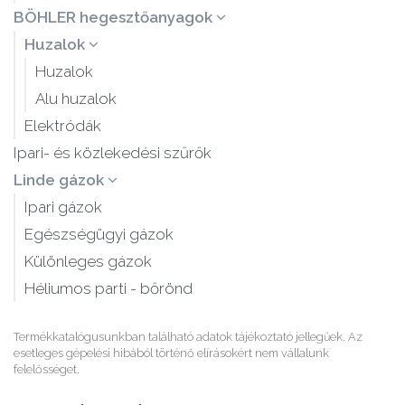
BÖHLER hegesztőanyagok
Huzalok
Huzalok
Alu huzalok
Elektródák
Ipari- és közlekedési szűrők
Linde gázok
Ipari gázok
Egészségügyi gázok
Különleges gázok
Héliumos parti - bőrönd
Termékkatalógusunkban található adatok tájékoztató jellegűek. Az
esetleges gépelési hibából történő elírásokért nem vállalunk
felelősséget.