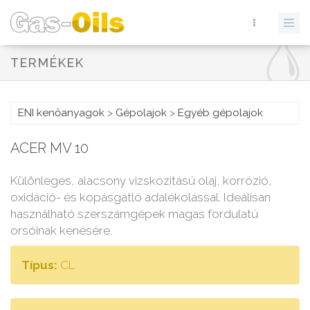
TERMÉKEK
ENI kenőanyagok
>
Gépolajok
>
Egyéb gépolajok
ACER MV 10
Különleges, alacsony vizskozitású olaj, korrózió,
oxidáció- és kopásgátló adalékolással. Ideálisan
használható szerszámgépek magas fordulatú
orsóinak kenésére.
Típus:
CL