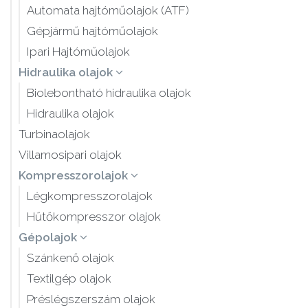
Automata hajtóműolajok (ATF)
Gépjármű hajtóműolajok
Ipari Hajtóműolajok
Hidraulika olajok
Biolebontható hidraulika olajok
Hidraulika olajok
Turbinaolajok
Villamosipari olajok
Kompresszorolajok
Légkompresszorolajok
Hűtőkompresszor olajok
Gépolajok
Szánkenő olajok
Textilgép olajok
Préslégszerszám olajok