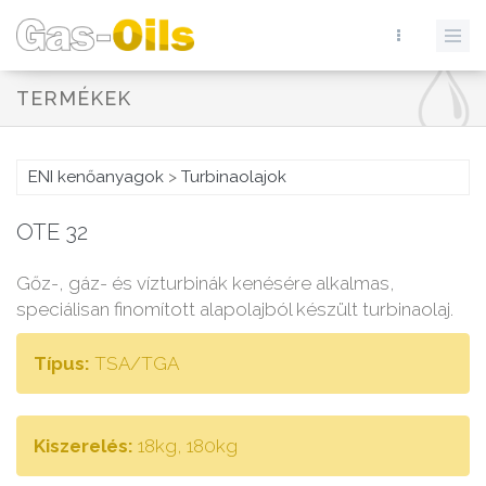
TERMÉKEK
ENI kenőanyagok
>
Turbinaolajok
OTE 32
Gőz-, gáz- és vízturbinák kenésére alkalmas,
speciálisan finomított alapolajból készült turbinaolaj.
Típus:
TSA/TGA
Kiszerelés:
18kg, 180kg