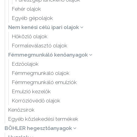
Fehér olajok
Egyéb gépolajok
Nem kenési célú ipari olajok
Hőközlő olajok
Formaleválasztó olajok
Fémmegmunkáló kenőanyagok
Edzőolajok
Fémmegmunkáló olajok
Fémmegmunkáló emulziók
Emulzió kezelők
Korrózióvédő olajok
Kenőzsírok
Egyéb közlekedési termékek
BÖHLER hegesztőanyagok