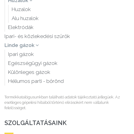
Huzalok
Huzalok
Alu huzalok
Elektródák
Ipari- és közlekedési szűrők
Linde gázok
Ipari gázok
Egészségügyi gázok
Különleges gázok
Héliumos parti - bőrönd
Termékkatalógusunkban található adatok tájékoztató jellegűek. Az
esetleges gépelési hibából történő elírásokért nem vállalunk
felelősséget.
SZOLGÁLTATÁSAINK