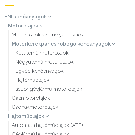
ENI kenőanyagok
Motorolajok
Motorolajok személyautókhoz
Motorkerékpár és robogó kenőanyagok
Kétütemű motorolajok
Négyütemű motorolajok
Egyéb kenőanyagok
Hajtóműolajok
Haszongépjármű motorolajok
Gázmotorolajok
Csónakmotorolajok
Hajtóműolajok
Automata hajtóműolajok (ATF)
Gépjármű hajtóműolajok