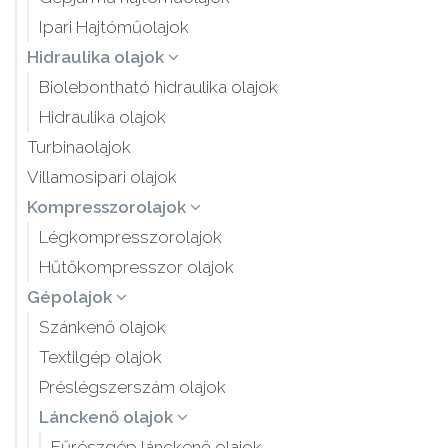
Ipari Hajtóműolajok
Hidraulika olajok
Biolebontható hidraulika olajok
Hidraulika olajok
Turbinaolajok
Villamosipari olajok
Kompresszorolajok
Légkompresszorolajok
Hűtőkompresszor olajok
Gépolajok
Szánkenő olajok
Textilgép olajok
Préslégszerszám olajok
Lánckenő olajok
Fűrészgép lánckenő olajok