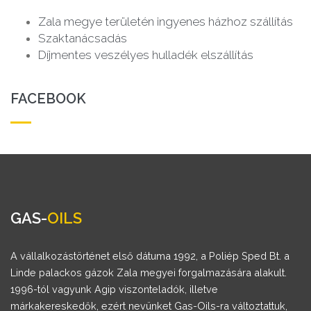
Zala megye területén ingyenes házhoz szállítás
Szaktanácsadás
Díjmentes veszélyes hulladék elszállítás
FACEBOOK
GAS-
OILS
A vállalkozástörténet első dátuma 1992, a Poliép Sped Bt. a
Linde palackos gázok Zala megyei forgalmazására alakult.
1996-tól vagyunk Agip viszonteladók, illetve
márkakereskedők, ezért nevünket Gas-Oils-ra változtattuk,