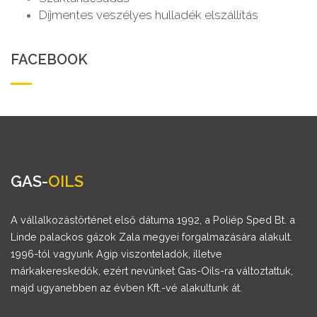
Díjmentes veszélyes hulladék elszállítás
FACEBOOK
GAS-
OILS
A vállalkozástörténet első dátuma 1992, a Poliép Sped Bt. a
Linde palackos gázok Zala megyei forgalmazására alakult.
1996-tól vagyunk Agip viszonteladók, illetve
márkakereskedők, ezért nevünket Gas-Oils-ra változtattuk,
majd ugyanebben az évben Kft.-vé alakultunk át.