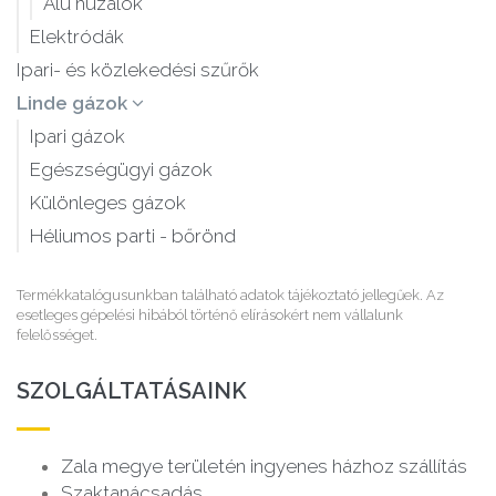
Alu huzalok
Elektródák
Ipari- és közlekedési szűrők
Linde gázok
Ipari gázok
Egészségügyi gázok
Különleges gázok
Héliumos parti - bőrönd
Termékkatalógusunkban található adatok tájékoztató jellegűek. Az
esetleges gépelési hibából történő elírásokért nem vállalunk
felelősséget.
SZOLGÁLTATÁSAINK
Zala megye területén ingyenes házhoz szállítás
Szaktanácsadás