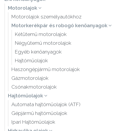
Motorolajok
Motorolajok személyautókhoz
Motorkerékpár és robogó kenőanyagok
Kétütemű motorolajok
Négyütemű motorolajok
Egyéb kenőanyagok
Hajtóműolajok
Haszongépjármű motorolajok
Gázmotorolajok
Csónakmotorolajok
Hajtóműolajok
Automata hajtóműolajok (ATF)
Gépjármű hajtóműolajok
Ipari Hajtóműolajok
Hidraulika olajok