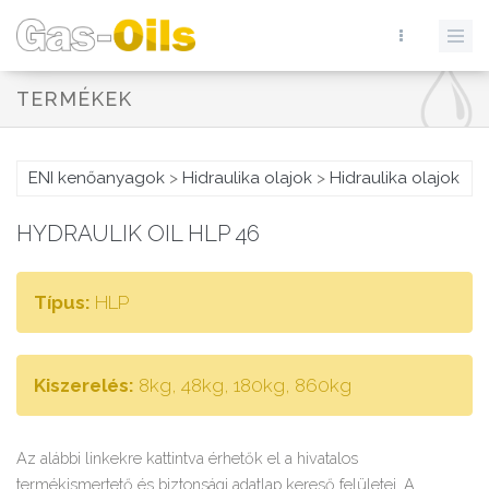
TERMÉKEK
ENI kenőanyagok
>
Hidraulika olajok
>
Hidraulika olajok
HYDRAULIK OIL HLP 46
Típus:
HLP
Kiszerelés:
8kg, 48kg, 180kg, 860kg
Az alábbi linkekre kattintva érhetők el a hivatalos
termékismertető és biztonsági adatlap kereső felületei. A