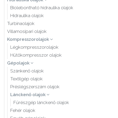
Biolebontható hidraulika olajok
Hidraulika olajok
Turbinaolajok
Villamosipari olajok
Kompresszorolajok
Légkompresszorolajok
Hűtőkompresszor olajok
Gépolajok
Szánkenő olajok
Textilgép olajok
Préslégszerszám olajok
Lánckenő olajok
Fűrészgép lánckenő olajok
Fehér olajok