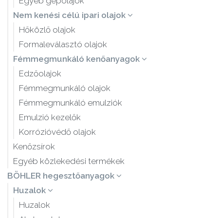
Egyéb gépolajok
Nem kenési célú ipari olajok
Hőközlő olajok
Formaleválasztó olajok
Fémmegmunkáló kenőanyagok
Edzőolajok
Fémmegmunkáló olajok
Fémmegmunkáló emulziók
Emulzió kezelők
Korrózióvédő olajok
Kenőzsírok
Egyéb közlekedési termékek
BÖHLER hegesztőanyagok
Huzalok
Huzalok