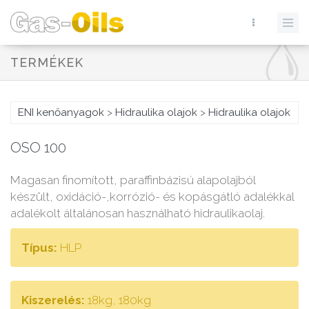
TERMÉKEK
ENI kenőanyagok
>
Hidraulika olajok
>
Hidraulika olajok
OSO 100
Magasan finomított, paraffinbázisú alapolajból
készült, oxidáció-,korrózió- és kopásgátló adalékkal
adalékolt általánosan használható hidraulikaolaj.
Típus:
HLP
Kiszerelés:
18kg, 180kg