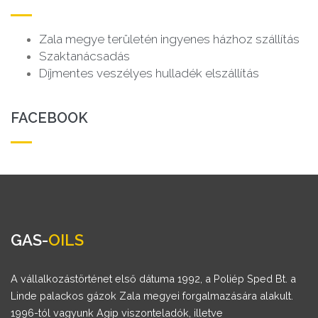
Zala megye területén ingyenes házhoz szállítás
Szaktanácsadás
Díjmentes veszélyes hulladék elszállítás
FACEBOOK
GAS-
OILS
A vállalkozástörténet első dátuma 1992, a Poliép Sped Bt. a
Linde palackos gázok Zala megyei forgalmazására alakult.
1996-tól vagyunk Agip viszonteladók, illetve