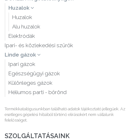
Huzalok
Huzalok
Alu huzalok
Elektródák
Ipari- és közlekedési szűrők
Linde gázok
Ipari gázok
Egészségügyi gázok
Különleges gázok
Héliumos parti - bőrönd
Termékkatalógusunkban található adatok tájékoztató jellegűek. Az
esetleges gépelési hibából történő elírásokért nem vállalunk
felelősséget.
SZOLGÁLTATÁSAINK