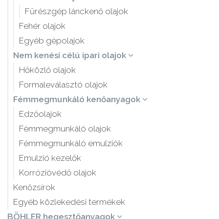
Fűrészgép lánckenő olajok
Fehér olajok
Egyéb gépolajok
Nem kenési célú ipari olajok
Hőközlő olajok
Formaleválasztó olajok
Fémmegmunkáló kenőanyagok
Edzőolajok
Fémmegmunkáló olajok
Fémmegmunkáló emulziók
Emulzió kezelők
Korrózióvédő olajok
Kenőzsírok
Egyéb közlekedési termékek
BÖHLER hegesztőanyagok