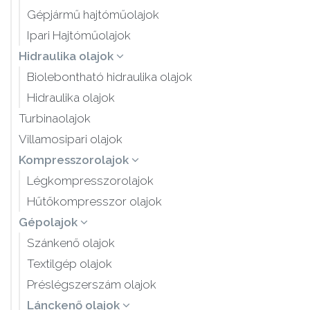
Gépjármű hajtóműolajok
Ipari Hajtóműolajok
Hidraulika olajok
Biolebontható hidraulika olajok
Hidraulika olajok
Turbinaolajok
Villamosipari olajok
Kompresszorolajok
Légkompresszorolajok
Hűtőkompresszor olajok
Gépolajok
Szánkenő olajok
Textilgép olajok
Préslégszerszám olajok
Lánckenő olajok