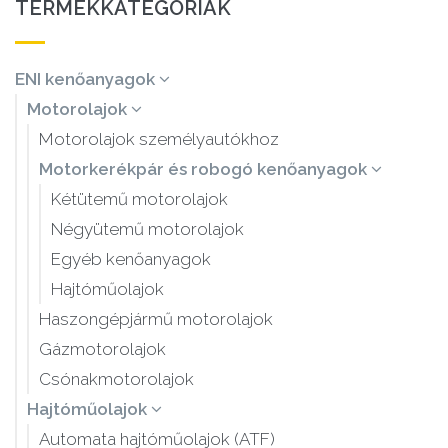
TERMÉKKATEGÓRIÁK
ENI kenőanyagok
Motorolajok
Motorolajok személyautókhoz
Motorkerékpár és robogó kenőanyagok
Kétütemű motorolajok
Négyütemű motorolajok
Egyéb kenőanyagok
Hajtóműolajok
Haszongépjármű motorolajok
Gázmotorolajok
Csónakmotorolajok
Hajtóműolajok
Automata hajtóműolajok (ATF)