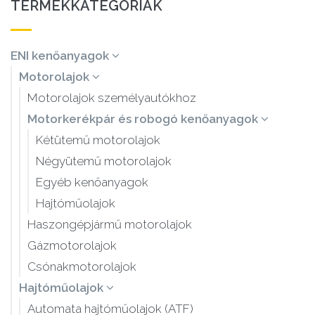
TERMÉKKATEGÓRIÁK
ENI kenőanyagok
Motorolajok
Motorolajok személyautókhoz
Motorkerékpár és robogó kenőanyagok
Kétütemű motorolajok
Négyütemű motorolajok
Egyéb kenőanyagok
Hajtóműolajok
Haszongépjármű motorolajok
Gázmotorolajok
Csónakmotorolajok
Hajtóműolajok
Automata hajtóműolajok (ATF)