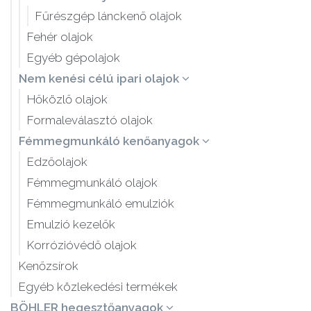
Fűrészgép lánckenő olajok
Fehér olajok
Egyéb gépolajok
Nem kenési célú ipari olajok
Hőközlő olajok
Formaleválasztó olajok
Fémmegmunkáló kenőanyagok
Edzőolajok
Fémmegmunkáló olajok
Fémmegmunkáló emulziók
Emulzió kezelők
Korrózióvédő olajok
Kenőzsírok
Egyéb közlekedési termékek
BÖHLER hegesztőanyagok