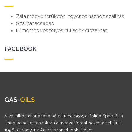
Zala megye területén ingyenes házhoz szállítás
Szaktanácsadás
Díjmentes veszélyes hulladék elszállítás
FACEBOOK
GAS-
OILS
A vállalkozástörténet első dátuma 1992, a Poliép Sped Bt. a
Linde palackos gázok Zala megyei forgalmazására alakult.
1996-tól vagyunk Agip viszonteladók, illetve