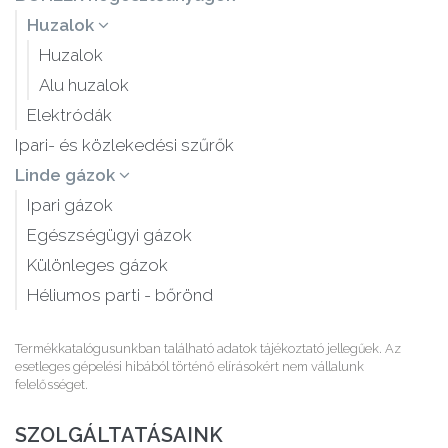
Huzalok
Huzalok
Alu huzalok
Elektródák
Ipari- és közlekedési szűrők
Linde gázok
Ipari gázok
Egészségügyi gázok
Különleges gázok
Héliumos parti - bőrönd
Termékkatalógusunkban található adatok tájékoztató jellegűek. Az
esetleges gépelési hibából történő elírásokért nem vállalunk
felelősséget.
SZOLGÁLTATÁSAINK