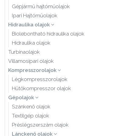
Gépjármű hajtóműolajok
Ipari Hajtóműolajok
Hidraulika olajok
Biolebontható hidraulika olajok
Hidraulika olajok
Turbinaolajok
Villamosipari olajok
Kompresszorolajok
Légkompresszorolajok
Hűtőkompresszor olajok
Gépolajok
Szánkenő olajok
Textilgép olajok
Préslégszerszám olajok
Lánckenő olajok