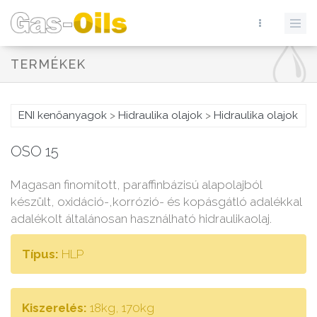
TERMÉKEK
ENI kenőanyagok
>
Hidraulika olajok
>
Hidraulika olajok
OSO 15
Magasan finomított, paraffinbázisú alapolajból
készült, oxidáció-,korrózió- és kopásgátló adalékkal
adalékolt általánosan használható hidraulikaolaj.
Típus:
HLP
Kiszerelés:
18kg, 170kg