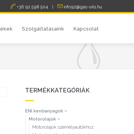
+36 92 598 504
info92@gas-oils.hu
|
ékek
Szolgáltatásaink
Kapcsolat
TERMÉKKATEGÓRIÁK
ENI kenőanyagok
Motorolajok
Motorolajok személyautókhoz