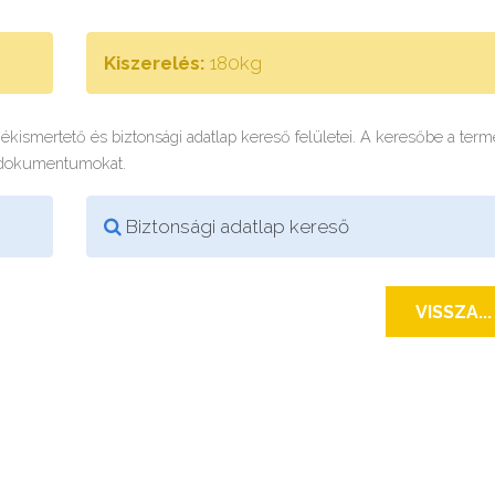
Kiszerelés:
180kg
rmékismertető és biztonsági adatlap kereső felületei. A keresőbe a ter
 dokumentumokat.
Biztonsági adatlap kereső
VISSZA...