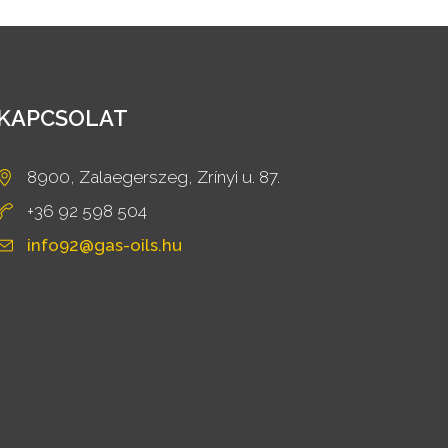
KAPCSOLAT
8900, Zalaegerszeg, Zrínyi u. 87.
+36 92 598 504
info92@gas-oils.hu