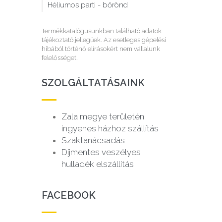
Héliumos parti - bőrönd
Termékkatalógusunkban található adatok
tájékoztató jellegűek. Az esetleges gépelési
hibából történő elírásokért nem vállalunk
felelősséget.
SZOLGÁLTATÁSAINK
Zala megye területén
ingyenes házhoz szállítás
Szaktanácsadás
Díjmentes veszélyes
hulladék elszállítás
FACEBOOK