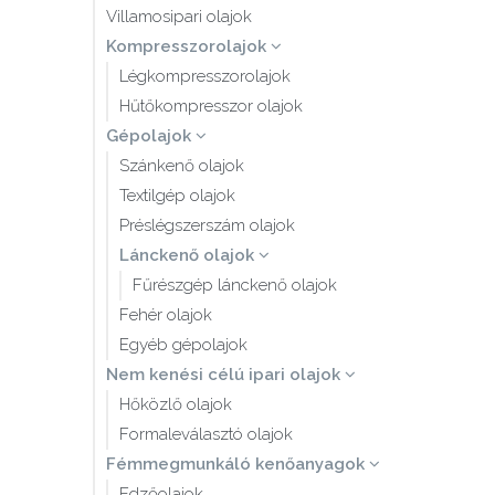
Villamosipari olajok
Kompresszorolajok
Légkompresszorolajok
Hűtőkompresszor olajok
Gépolajok
Szánkenő olajok
Textilgép olajok
Préslégszerszám olajok
Lánckenő olajok
Fűrészgép lánckenő olajok
Fehér olajok
Egyéb gépolajok
Nem kenési célú ipari olajok
Hőközlő olajok
Formaleválasztó olajok
Fémmegmunkáló kenőanyagok
Edzőolajok