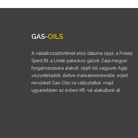
GAS-
OILS
A vállalkozástörténet első dátuma 1992, a Poliép
Sped Bt. a Linde palackos gázok Zala megyei
forgalmazására alakult. 1996-tól vagyunk Agip
viszonteladók, illetve márkakereskedők, ezért
nevünket Gas-Oils-ra változtattuk, majd
ugyanebben az évben Kft.-vé alakultunk át.