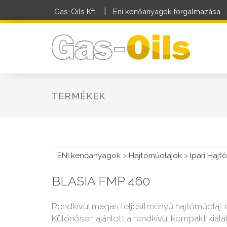
|
Gas-Oils Kft.
Eni kenőanyagok forgalmazása
TERMÉKEK
ENI kenőanyagok
>
Hajtóműolajok
>
Ipari Haj
BLASIA FMP 460
Rendkívül magas teljesítményű hajtóműolaj-
Különösen ajánlott a rendkívül kompakt kiala