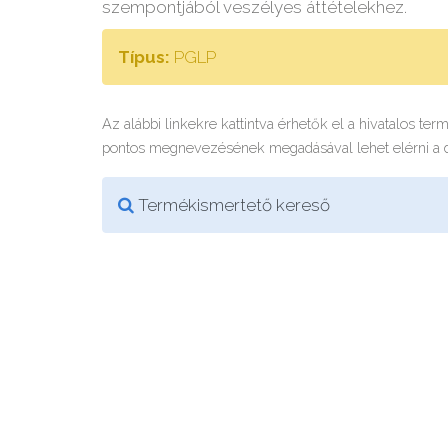
szempontjából veszélyes áttételekhez.
Típus:
PGLP
Az alábbi linkekre kattintva érhetők el a hivatalos te
pontos megnevezésének megadásával lehet elérni a
Termékismertető kereső