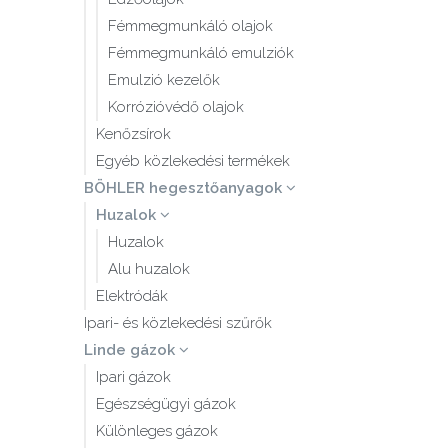
Fémmegmunkáló olajok
Fémmegmunkáló emulziók
Emulzió kezelők
Korrózióvédő olajok
Kenőzsírok
Egyéb közlekedési termékek
BÖHLER hegesztőanyagok
Huzalok
Huzalok
Alu huzalok
Elektródák
Ipari- és közlekedési szűrők
Linde gázok
Ipari gázok
Egészségügyi gázok
Különleges gázok