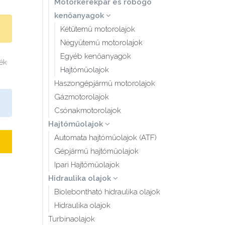
Motorkerékpár és robogó
kenőanyagok
Kétütemű motorolajok
Négyütemű motorolajok
Egyéb kenőanyagok
mék
Hajtóműolajok
Haszongépjármű motorolajok
Gázmotorolajok
Csónakmotorolajok
Hajtóműolajok
Automata hajtóműolajok (ATF)
Gépjármű hajtóműolajok
Ipari Hajtóműolajok
Hidraulika olajok
Biolebontható hidraulika olajok
Hidraulika olajok
Turbinaolajok