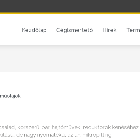
Kezdőlap
Cégismertető
Hírek
Term
tóműolajok
család, korszerű ipari hajtóművek, reduktorok kenéséhez.
kítású, de nagy nyomatékú, az ún. mikropitting