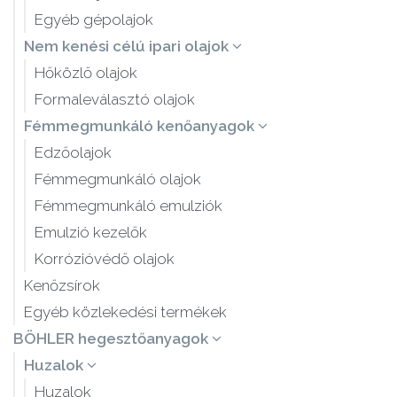
Egyéb gépolajok
Nem kenési célú ipari olajok
Hőközlő olajok
Formaleválasztó olajok
Fémmegmunkáló kenőanyagok
Edzőolajok
Fémmegmunkáló olajok
Fémmegmunkáló emulziók
Emulzió kezelők
Korrózióvédő olajok
Kenőzsírok
Egyéb közlekedési termékek
BÖHLER hegesztőanyagok
Huzalok
Huzalok