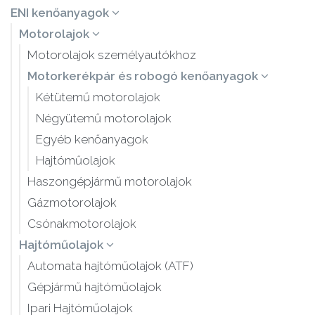
ENI kenőanyagok
Motorolajok
Motorolajok személyautókhoz
Motorkerékpár és robogó kenőanyagok
Kétütemű motorolajok
Négyütemű motorolajok
Egyéb kenőanyagok
Hajtóműolajok
Haszongépjármű motorolajok
Gázmotorolajok
Csónakmotorolajok
Hajtóműolajok
Automata hajtóműolajok (ATF)
Gépjármű hajtóműolajok
Ipari Hajtóműolajok