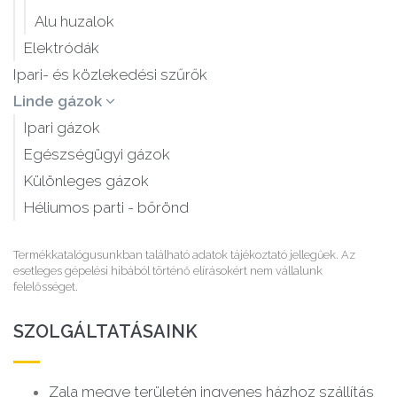
Alu huzalok
Elektródák
Ipari- és közlekedési szűrők
Linde gázok
Ipari gázok
Egészségügyi gázok
Különleges gázok
Héliumos parti - bőrönd
Termékkatalógusunkban található adatok tájékoztató jellegűek. Az
esetleges gépelési hibából történő elírásokért nem vállalunk
felelősséget.
SZOLGÁLTATÁSAINK
Zala megye területén ingyenes házhoz szállítás