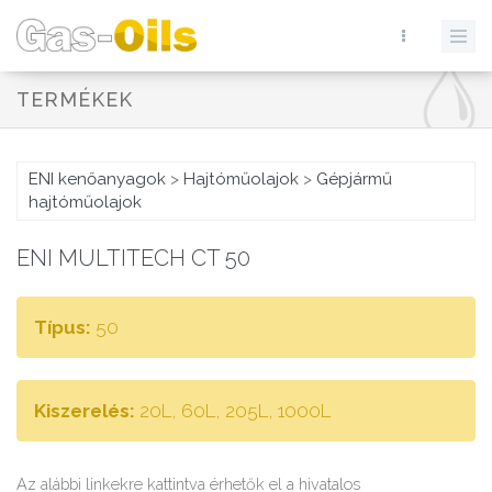
TERMÉKEK
ENI kenőanyagok
>
Hajtóműolajok
>
Gépjármű
hajtóműolajok
ENI MULTITECH CT 50
Típus:
50
Kiszerelés:
20L, 60L, 205L, 1000L
Az alábbi linkekre kattintva érhetők el a hivatalos