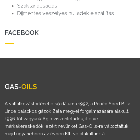
Szaktanácsadás
Díjmentes veszélyes hulladék elszállítás
FACEBOOK
GAS-
OILS
A vállalkozástörténet első dátuma 1992, a Poliép Sped Bt. a
Linde palackos gázok Zala megyei forgalmazására alakult.
1996-tól vagyunk Agip viszonteladók, illetve
márkakereskedők, ezért nevünket Gas-Oils-ra változtattuk,
majd ugyanebben az évben Kft.-vé alakultunk át.