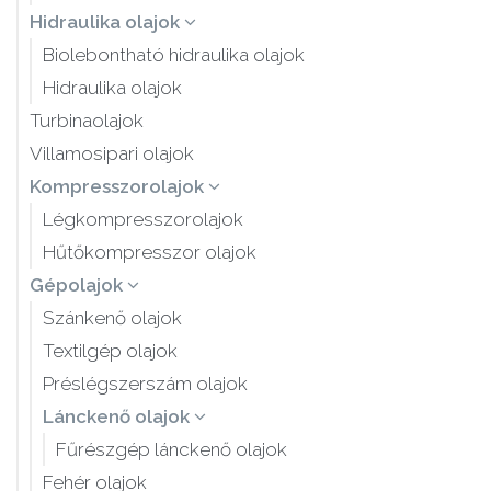
Hidraulika olajok
Biolebontható hidraulika olajok
Hidraulika olajok
Turbinaolajok
Villamosipari olajok
Kompresszorolajok
Légkompresszorolajok
Hűtőkompresszor olajok
Gépolajok
Szánkenő olajok
Textilgép olajok
Préslégszerszám olajok
Lánckenő olajok
Fűrészgép lánckenő olajok
Fehér olajok