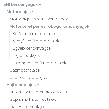
ENI kenőanyagok
Motorolajok
Motorolajok személyautókhoz
Motorkerékpár és robogó kenőanyagok
Kétütemű motorolajok
Négyütemű motorolajok
Egyéb kenőanyagok
Hajtóműolajok
Haszongépjármű motorolajok
Gázmotorolajok
Csónakmotorolajok
Hajtóműolajok
Automata hajtóműolajok (ATF)
Gépjármű hajtóműolajok
Ipari Hajtóműolajok