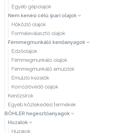
Egyéb gépolajok
Nem kenési célú ipari olajok
Hőközlő olajok
Formaleválasztó olajok
Fémmegmunkáló kenőanyagok
Edzőolajok
Fémmegmunkáló olajok
Fémmegmunkáló emulziók
Emulzió kezelők
Korrózióvédő olajok
Kenőzsírok
Egyéb közlekedési termékek
BÖHLER hegesztőanyagok
Huzalok
Huzalok