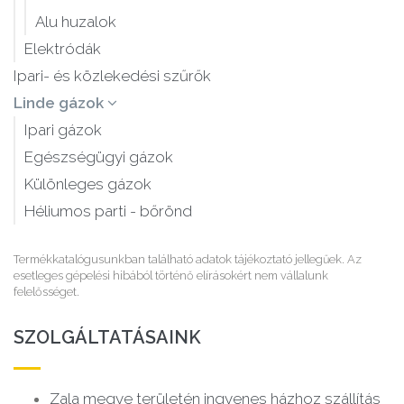
Alu huzalok
Elektródák
Ipari- és közlekedési szűrők
Linde gázok
Ipari gázok
Egészségügyi gázok
Különleges gázok
Héliumos parti - bőrönd
Termékkatalógusunkban található adatok tájékoztató jellegűek. Az
esetleges gépelési hibából történő elírásokért nem vállalunk
felelősséget.
SZOLGÁLTATÁSAINK
Zala megye területén ingyenes házhoz szállítás