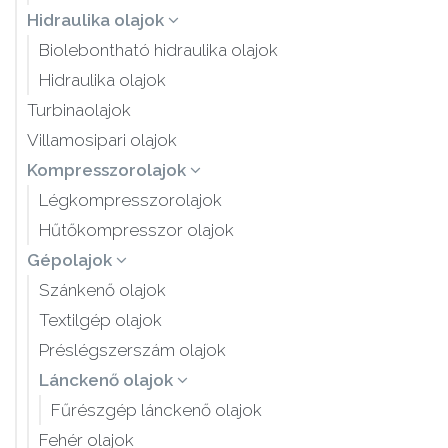
Hidraulika olajok
Biolebontható hidraulika olajok
Hidraulika olajok
Turbinaolajok
Villamosipari olajok
Kompresszorolajok
Légkompresszorolajok
Hűtőkompresszor olajok
Gépolajok
Szánkenő olajok
Textilgép olajok
Préslégszerszám olajok
Lánckenő olajok
Fűrészgép lánckenő olajok
Fehér olajok