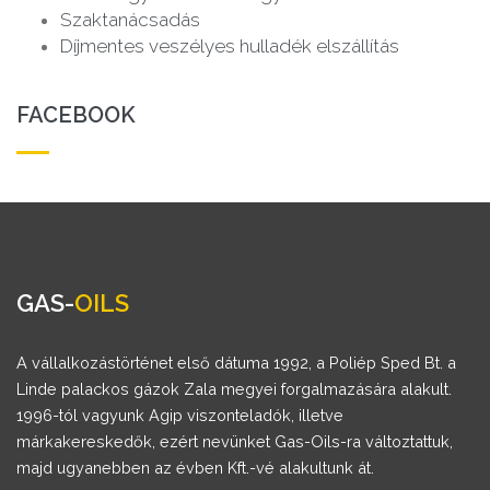
Szaktanácsadás
Díjmentes veszélyes hulladék elszállítás
FACEBOOK
GAS-
OILS
A vállalkozástörténet első dátuma 1992, a Poliép Sped Bt. a
Linde palackos gázok Zala megyei forgalmazására alakult.
1996-tól vagyunk Agip viszonteladók, illetve
márkakereskedők, ezért nevünket Gas-Oils-ra változtattuk,
majd ugyanebben az évben Kft.-vé alakultunk át.