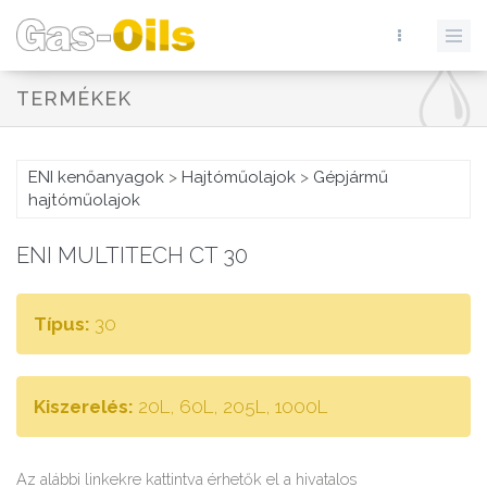
TERMÉKEK
ENI kenőanyagok
>
Hajtóműolajok
>
Gépjármű
hajtóműolajok
ENI MULTITECH CT 30
Típus:
30
Kiszerelés:
20L, 60L, 205L, 1000L
Az alábbi linkekre kattintva érhetők el a hivatalos