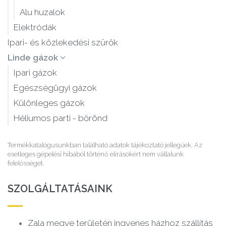
Alu huzalok
Elektródák
Ipari- és közlekedési szűrők
Linde gázok
Ipari gázok
Egészségügyi gázok
Különleges gázok
Héliumos parti - bőrönd
Termékkatalógusunkban található adatok tájékoztató jellegűek. Az
esetleges gépelési hibából történő elírásokért nem vállalunk
felelősséget.
SZOLGÁLTATÁSAINK
Zala megye területén ingyenes házhoz szállítás