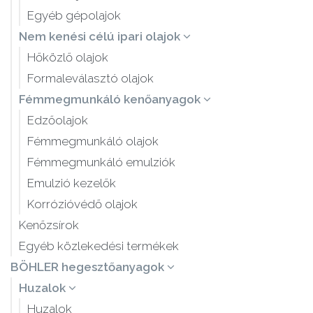
Egyéb gépolajok
Nem kenési célú ipari olajok
Hőközlő olajok
Formaleválasztó olajok
Fémmegmunkáló kenőanyagok
Edzőolajok
Fémmegmunkáló olajok
Fémmegmunkáló emulziók
Emulzió kezelők
Korrózióvédő olajok
Kenőzsírok
Egyéb közlekedési termékek
BÖHLER hegesztőanyagok
Huzalok
Huzalok