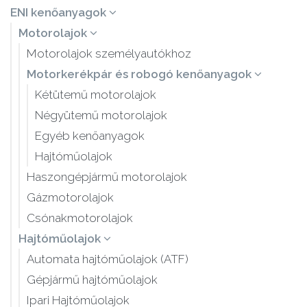
ENI kenőanyagok
Motorolajok
Motorolajok személyautókhoz
Motorkerékpár és robogó kenőanyagok
Kétütemű motorolajok
Négyütemű motorolajok
Egyéb kenőanyagok
Hajtóműolajok
Haszongépjármű motorolajok
Gázmotorolajok
Csónakmotorolajok
Hajtóműolajok
Automata hajtóműolajok (ATF)
Gépjármű hajtóműolajok
Ipari Hajtóműolajok