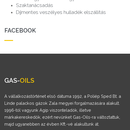
Szaktanácsadás
Díjmentes veszélyes hulladék elszállítás
FACEBOOK
GAS-
OILS
A vállalkozástörténet első dátuma 1992, a Poliép Sped Bt. a
Linde palackos gázok Zala megyei forgalmazására alakult.
1996-tól vagyunk Agip viszonteladók, illetve
márkakereskedők, ezért nevünket Gas-Oils-ra változtattuk,
majd ugyanebben az évben Kft.-vé alakultunk át.