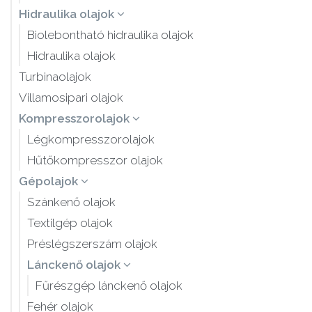
Hidraulika olajok
Biolebontható hidraulika olajok
Hidraulika olajok
Turbinaolajok
Villamosipari olajok
Kompresszorolajok
Légkompresszorolajok
Hűtőkompresszor olajok
Gépolajok
Szánkenő olajok
Textilgép olajok
Préslégszerszám olajok
Lánckenő olajok
Fűrészgép lánckenő olajok
Fehér olajok