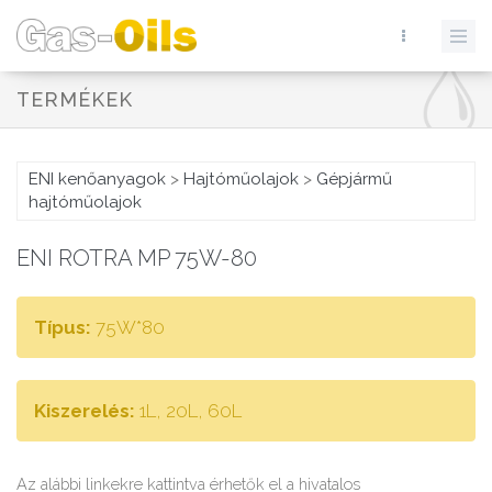
TERMÉKEK
ENI kenőanyagok
>
Hajtóműolajok
>
Gépjármű
hajtóműolajok
ENI ROTRA MP 75W-80
Típus:
75W*80
Kiszerelés:
1L, 20L, 60L
Az alábbi linkekre kattintva érhetők el a hivatalos