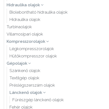
Hidraulika olajok
Biolebontható hidraulika olajok
Hidraulika olajok
Turbinaolajok
Villamosipari olajok
Kompresszorolajok
Légkompresszorolajok
Hűtőkompresszor olajok
Gépolajok
Szánkenő olajok
Textilgép olajok
Préslégszerszám olajok
Lánckenő olajok
Fűrészgép lánckenő olajok
Fehér olajok