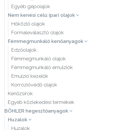
Egyéb gépolajok
Nem kenési célú ipari olajok
Hőközlő olajok
Formaleválasztó olajok
Fémmegmunkáló kenőanyagok
Edzőolajok
Fémmegmunkáló olajok
Fémmegmunkáló emulziók
Emulzió kezelők
Korrózióvédő olajok
Kenőzsírok
Egyéb közlekedési termékek
BÖHLER hegesztőanyagok
Huzalok
Huzalok