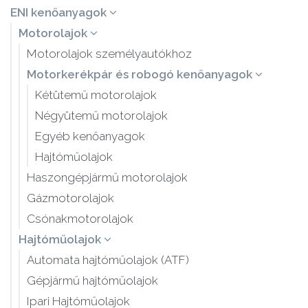
ENI kenőanyagok
Motorolajok
Motorolajok személyautókhoz
Motorkerékpár és robogó kenőanyagok
Kétütemű motorolajok
Négyütemű motorolajok
Egyéb kenőanyagok
Hajtóműolajok
Haszongépjármű motorolajok
Gázmotorolajok
Csónakmotorolajok
Hajtóműolajok
Automata hajtóműolajok (ATF)
Gépjármű hajtóműolajok
Ipari Hajtóműolajok