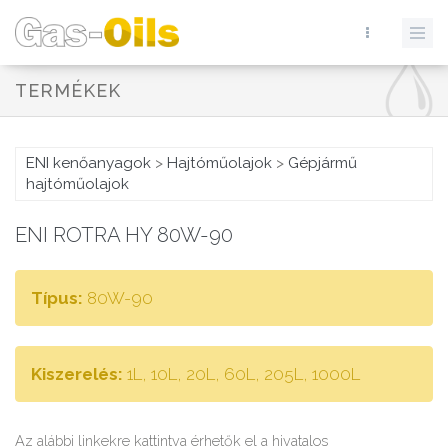
TERMÉKEK
ENI kenőanyagok
>
Hajtóműolajok
>
Gépjármű
hajtóműolajok
ENI ROTRA HY 80W-90
Típus:
80W-90
Kiszerelés:
1L, 10L, 20L, 60L, 205L, 1000L
Az alábbi linkekre kattintva érhetők el a hivatalos