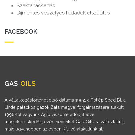
Szaktanácsadás
Díjmentes veszélyes hulladék elszállítás
FACEBOOK
GAS-
OILS
A vállalkozástörténet első dátuma 1992, a Poliép Sped Bt. a
Linde palackos gázok Zala megyei forgalmazására alakult.
1996-tól vagyunk Agip viszonteladók, illetve
márkakereskedők, ezért nevünket Gas-Oils-ra változtattuk,
majd ugyanebben az évben Kft.-vé alakultunk át.