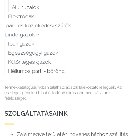
Alu huzalok
Elektródák
Ipari- és közlekedési szűrők
Linde gázok
Ipari gázok
Egészségügyi gázok
Különleges gázok
Héliumos parti - bőrönd
Termékkatalógusunkban található adatok tájékoztató jellegűek. Az
esetleges gépelési hibából történő elírásokért nem vállalunk
felelősséget.
SZOLGÁLTATÁSAINK
Zala megye területén ingyenes házhoz szállítás