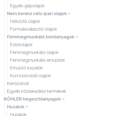
Egyéb gépolajok
Nem kenési célú ipari olajok
Hőközlő olajok
Formaleválasztó olajok
Fémmegmunkáló kenőanyagok
Edzőolajok
Fémmegmunkáló olajok
Fémmegmunkáló emulziók
Emulzió kezelők
Korrózióvédő olajok
Kenőzsírok
Egyéb közlekedési termékek
BÖHLER hegesztőanyagok
Huzalok
Huzalok