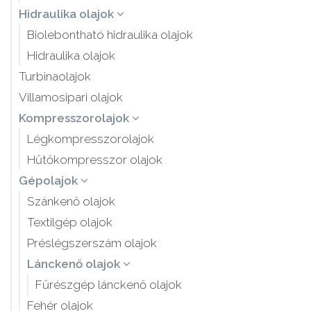
Hidraulika olajok
Biolebontható hidraulika olajok
Hidraulika olajok
Turbinaolajok
Villamosipari olajok
Kompresszorolajok
Légkompresszorolajok
Hűtőkompresszor olajok
Gépolajok
Szánkenő olajok
Textilgép olajok
Préslégszerszám olajok
Lánckenő olajok
Fűrészgép lánckenő olajok
Fehér olajok