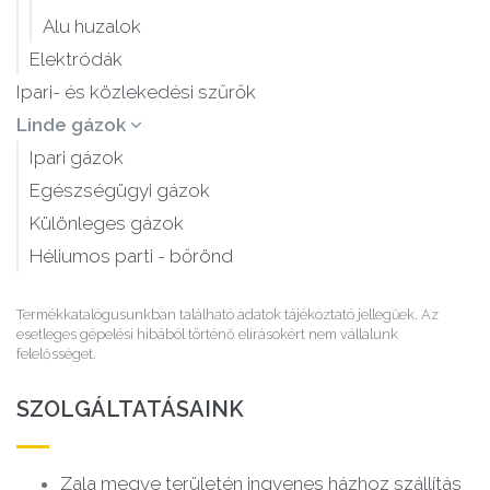
Alu huzalok
Elektródák
Ipari- és közlekedési szűrők
Linde gázok
Ipari gázok
Egészségügyi gázok
Különleges gázok
Héliumos parti - bőrönd
Termékkatalógusunkban található adatok tájékoztató jellegűek. Az
esetleges gépelési hibából történő elírásokért nem vállalunk
felelősséget.
SZOLGÁLTATÁSAINK
Zala megye területén ingyenes házhoz szállítás