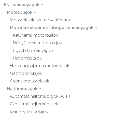
ENI kenőanyagok
Motorolajok
Motorolajok személyautókhoz
Motorkerékpár és robogó kenőanyagok
Kétütemű motorolajok
Négyütemű motorolajok
Egyéb kenőanyagok
Hajtóműolajok
Haszongépjármű motorolajok
Gázmotorolajok
Csónakmotorolajok
Hajtóműolajok
Automata hajtóműolajok (ATF)
Gépjármű hajtóműolajok
Ipari Hajtóműolajok