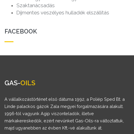
Szaktanácsadás
Díjmentes veszélyes hulladék elszállítás
FACEBOOK
GAS-
OILS
A vállalkozástörténet első dátuma 1992, a Poliép Sped Bt. a
Linde palackos gázok Zala megyei forgalmazására alakult.
1996-tól vagyunk Agip viszonteladók, illetve
márkakereskedők, ezért nevünket Gas-Oils-ra változtattuk,
majd ugyanebben az évben Kft.-vé alakultunk át.