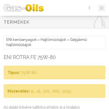
TERMÉKEK
ENI kenőanyagok
>
Hajtóműolajok
>
Gépjármű
hajtóműolajok
ENI ROTRA FE 75W-80
Típus:
75W-80
Kiszerelés:
1L, 4L, 20L, 60L, 205L
Az alábbi linkekre kattintva érhetők el a hivatalos