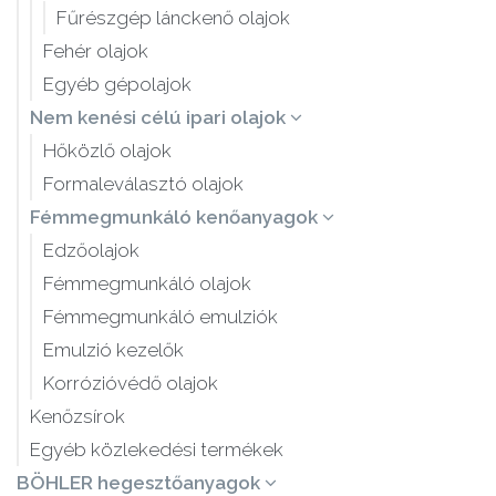
Fűrészgép lánckenő olajok
Fehér olajok
Egyéb gépolajok
Nem kenési célú ipari olajok
Hőközlő olajok
Formaleválasztó olajok
Fémmegmunkáló kenőanyagok
Edzőolajok
Fémmegmunkáló olajok
Fémmegmunkáló emulziók
Emulzió kezelők
Korrózióvédő olajok
Kenőzsírok
Egyéb közlekedési termékek
BÖHLER hegesztőanyagok