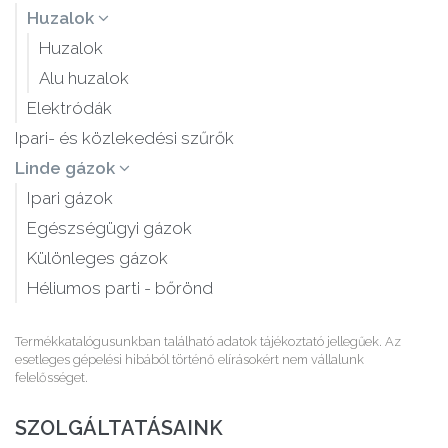
Huzalok
Huzalok
Alu huzalok
Elektródák
Ipari- és közlekedési szűrők
Linde gázok
Ipari gázok
Egészségügyi gázok
Különleges gázok
Héliumos parti - bőrönd
Termékkatalógusunkban található adatok tájékoztató jellegűek. Az
esetleges gépelési hibából történő elírásokért nem vállalunk
felelősséget.
SZOLGÁLTATÁSAINK