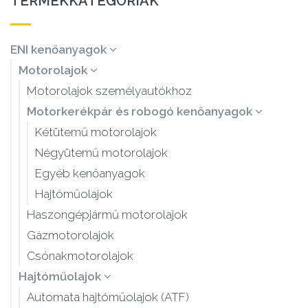
TERMÉKKATEGÓRIÁK
ENI kenőanyagok
Motorolajok
Motorolajok személyautókhoz
Motorkerékpár és robogó kenőanyagok
Kétütemű motorolajok
Négyütemű motorolajok
Egyéb kenőanyagok
Hajtóműolajok
Haszongépjármű motorolajok
Gázmotorolajok
Csónakmotorolajok
Hajtóműolajok
Automata hajtóműolajok (ATF)