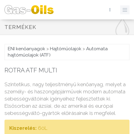
TERMÉKEK
ENI kenőanyagok
>
Hajtóműolajok
>
Automata
hajtóműolajok (ATF)
ROTRA ATF MULTI
Szintetikus, nagy teljesítményű kenőanyag, melyet a
személy- és haszongépjárművek modern automata
sebességváltóinak igényeihez fejlesztettek ki.
Elsősorban az ázsiai, de az amerikai és európai
sebességváltó-gyártók előírásainak is megfelel.
Kiszerelés:
60L