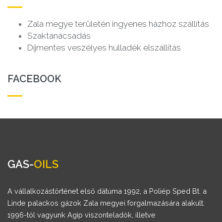
Zala megye területén ingyenes házhoz szállítás
Szaktanácsadás
Díjmentes veszélyes hulladék elszállítás
FACEBOOK
GAS-
OILS
A vállalkozástörténet első dátuma 1992, a Poliép Sped Bt. a
Linde palackos gázok Zala megyei forgalmazására alakult.
1996-tól vagyunk Agip viszonteladók, illetve