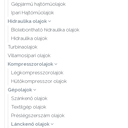
Gépjármű hajtóműolajok
Ipari Hajtóműolajok
Hidraulika olajok
Biolebontható hidraulika olajok
Hidraulika olajok
Turbinaolajok
Villamosipari olajok
Kompresszorolajok
Légkompresszorolajok
Hűtőkompresszor olajok
Gépolajok
Szánkenő olajok
Textilgép olajok
Préslégszerszám olajok
Lánckenő olajok