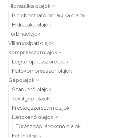
Hidraulika olajok
Biolebontható hidraulika olajok
Hidraulika olajok
Turbinaolajok
Villamosipari olajok
Kompresszorolajok
Légkompresszorolajok
Hűtőkompresszor olajok
Gépolajok
Szánkenő olajok
Textilgép olajok
Préslégszerszám olajok
Lánckenő olajok
Fűrészgép lánckenő olajok
Fehér olajok