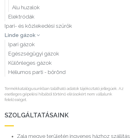
Alu huzalok
Elektródák
Ipari- és közlekedési szűrők
Linde gázok
Ipari gázok
Egészségügyi gázok
Különleges gázok
Héliumos parti - bőrönd
Termékkatalógusunkban található adatok tájékoztató jellegűek. Az
esetleges gépelési hibából történő elírásokért nem vállalunk
felelősséget.
SZOLGÁLTATÁSAINK
Zala megye területén ingyenes házhoz szállítás