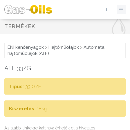
TERMÉKEK
ENI kenőanyagok
>
Hajtóműolajok
>
Automata
hajtóműolajok (ATF)
ATF 33/G
Típus:
33 G/F
Kiszerelés:
18kg
Az alábbi linkekre kattintva érhetők el a hivatalos