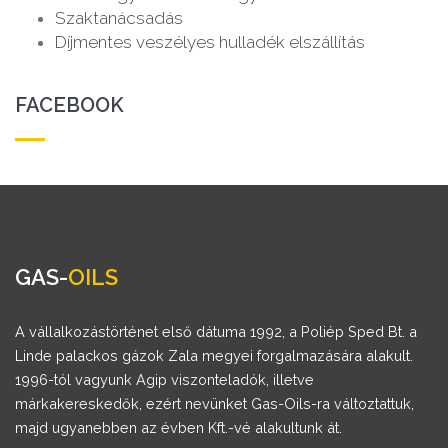
Szaktanácsadás
Díjmentes veszélyes hulladék elszállítás
FACEBOOK
GAS-
OILS
A vállalkozástörténet első dátuma 1992, a Poliép Sped Bt. a
Linde palackos gázok Zala megyei forgalmazására alakult.
1996-tól vagyunk Agip viszonteladók, illetve
márkakereskedők, ezért nevünket Gas-Oils-ra változtattuk,
majd ugyanebben az évben Kft.-vé alakultunk át.