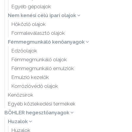
Egyéb gépolajok
Nem kenési célú ipari olajok
Hőközlő olajok
Formaleválasztó olajok
Fémmegmunkáló kenőanyagok
Edzőolajok
Fémmegmunkáló olajok
Fémmegmunkáló emulziók
Emulzió kezelők
Korrózióvédő olajok
Kenőzsírok
Egyéb közlekedési termékek
BÖHLER hegesztőanyagok
Huzalok
Huzalok