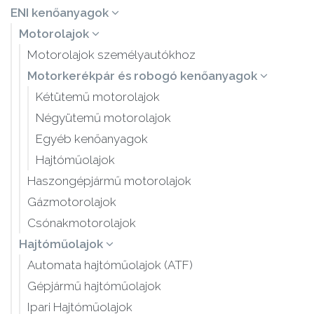
ENI kenőanyagok
Motorolajok
Motorolajok személyautókhoz
Motorkerékpár és robogó kenőanyagok
Kétütemű motorolajok
Négyütemű motorolajok
Egyéb kenőanyagok
Hajtóműolajok
Haszongépjármű motorolajok
Gázmotorolajok
Csónakmotorolajok
Hajtóműolajok
Automata hajtóműolajok (ATF)
Gépjármű hajtóműolajok
Ipari Hajtóműolajok