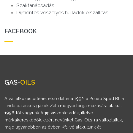
Szaktanácsadás
Díjmentes veszélyes hulladék elszállítás
FACEBOOK
GAS-
OILS
A vállalkozástörténet első dátuma 1992, a Poliép Sped Bt. a
Linde palackos gázok Zala megyei forgalmazására alakult.
1996-tól vagyunk Agip viszonteladók, illetve
márkakereskedők, ezért nevünket Gas-Oils-ra változtattuk,
majd ugyanebben az évben Kft.-vé alakultunk át.