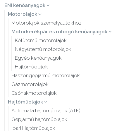
ENI kenőanyagok
Motorolajok
Motorolajok személyautókhoz
Motorkerékpár és robogó kenőanyagok
Kétütemű motorolajok
Négyütemű motorolajok
Egyéb kenőanyagok
Hajtóműolajok
Haszongépjármű motorolajok
Gázmotorolajok
Csónakmotorolajok
Hajtóműolajok
Automata hajtóműolajok (ATF)
Gépjármű hajtóműolajok
Ipari Hajtóműolajok