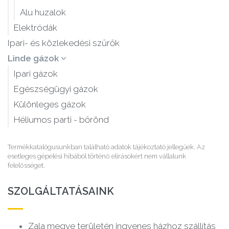
Alu huzalok
Elektródák
Ipari- és közlekedési szűrők
Linde gázok
Ipari gázok
Egészségügyi gázok
Különleges gázok
Héliumos parti - bőrönd
Termékkatalógusunkban található adatok tájékoztató jellegűek. Az
esetleges gépelési hibából történő elírásokért nem vállalunk
felelősséget.
SZOLGÁLTATÁSAINK
Zala megye területén ingyenes házhoz szállítás