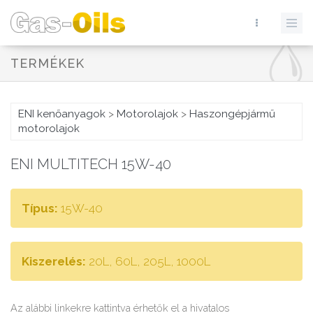
TERMÉKEK
ENI kenőanyagok
>
Motorolajok
>
Haszongépjármű
motorolajok
ENI MULTITECH 15W-40
Típus:
15W-40
Kiszerelés:
20L, 60L, 205L, 1000L
Az alábbi linkekre kattintva érhetők el a hivatalos