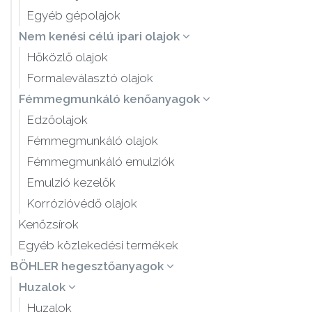
Egyéb gépolajok
Nem kenési célú ipari olajok
Hőközlő olajok
Formaleválasztó olajok
Fémmegmunkáló kenőanyagok
Edzőolajok
Fémmegmunkáló olajok
Fémmegmunkáló emulziók
Emulzió kezelők
Korrózióvédő olajok
Kenőzsírok
Egyéb közlekedési termékek
BÖHLER hegesztőanyagok
Huzalok
Huzalok