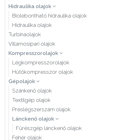
Hidraulika olajok
Biolebontható hidraulika olajok
Hidraulika olajok
Turbinaolajok
Villamosipari olajok
Kompresszorolajok
Légkompresszorolajok
Hűtőkompresszor olajok
Gépolajok
Szánkenő olajok
Textilgép olajok
Préslégszerszám olajok
Lánckenő olajok
Fűrészgép lánckenő olajok
Fehér olajok