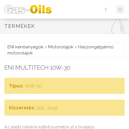
TERMÉKEK
ENI kenőanyagok
>
Motorolajok
>
Haszongépjármű
motorolajok
ENI MULTITECH 10W-30
Típus:
10W-30
Kiszerelés:
20L, 205L
Az alábbi linkekre kattintva érhetők el a hivatalos