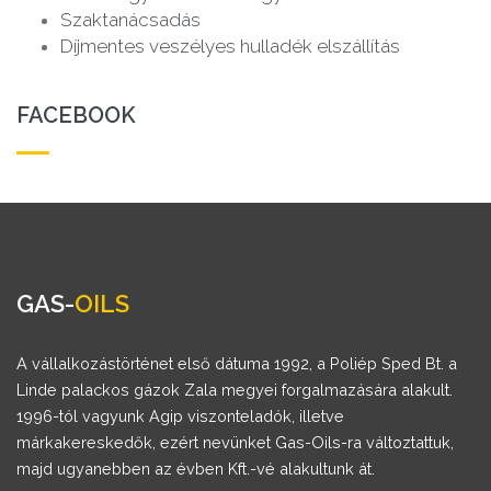
Szaktanácsadás
Díjmentes veszélyes hulladék elszállítás
FACEBOOK
GAS-
OILS
A vállalkozástörténet első dátuma 1992, a Poliép Sped Bt. a
Linde palackos gázok Zala megyei forgalmazására alakult.
1996-tól vagyunk Agip viszonteladók, illetve
márkakereskedők, ezért nevünket Gas-Oils-ra változtattuk,
majd ugyanebben az évben Kft.-vé alakultunk át.