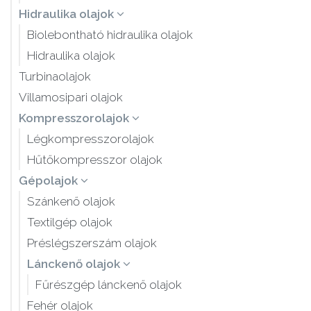
Hidraulika olajok
Biolebontható hidraulika olajok
Hidraulika olajok
Turbinaolajok
Villamosipari olajok
Kompresszorolajok
Légkompresszorolajok
Hűtőkompresszor olajok
Gépolajok
Szánkenő olajok
Textilgép olajok
Préslégszerszám olajok
Lánckenő olajok
Fűrészgép lánckenő olajok
Fehér olajok