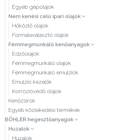
Egyéb gépolajok
Nem kenési célú ipari olajok
Hőközlő olajok
Formaleválasztó olajok
Fémmegmunkáló kenőanyagok
Edzőolajok
Fémmegmunkáló olajok
Fémmegmunkáló emulziók
Emulzió kezelők
Korrózióvédő olajok
Kenőzsírok
Egyéb közlekedési termékek
BÖHLER hegesztőanyagok
Huzalok
Huzalok