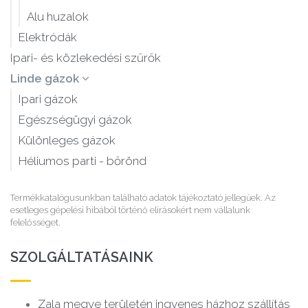
Alu huzalok
Elektródák
Ipari- és közlekedési szűrők
Linde gázok
Ipari gázok
Egészségügyi gázok
Különleges gázok
Héliumos parti - bőrönd
Termékkatalógusunkban található adatok tájékoztató jellegűek. Az
esetleges gépelési hibából történő elírásokért nem vállalunk
felelősséget.
SZOLGÁLTATÁSAINK
Zala megye területén ingyenes házhoz szállítás