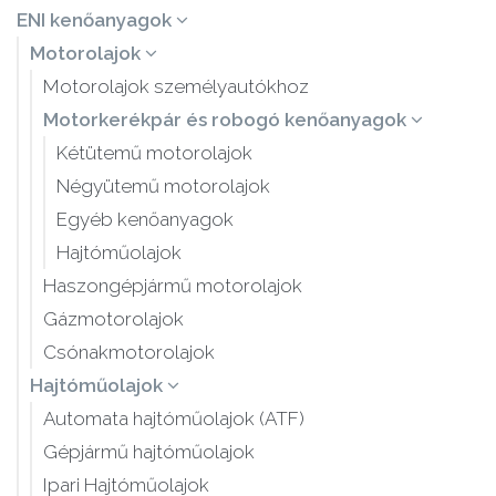
ENI kenőanyagok
Motorolajok
Motorolajok személyautókhoz
Motorkerékpár és robogó kenőanyagok
Kétütemű motorolajok
Négyütemű motorolajok
Egyéb kenőanyagok
Hajtóműolajok
Haszongépjármű motorolajok
Gázmotorolajok
Csónakmotorolajok
Hajtóműolajok
Automata hajtóműolajok (ATF)
Gépjármű hajtóműolajok
Ipari Hajtóműolajok