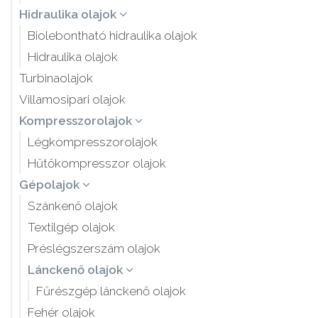
Hidraulika olajok
Biolebontható hidraulika olajok
Hidraulika olajok
Turbinaolajok
Villamosipari olajok
Kompresszorolajok
Légkompresszorolajok
Hűtőkompresszor olajok
Gépolajok
Szánkenő olajok
Textilgép olajok
Préslégszerszám olajok
Lánckenő olajok
Fűrészgép lánckenő olajok
Fehér olajok