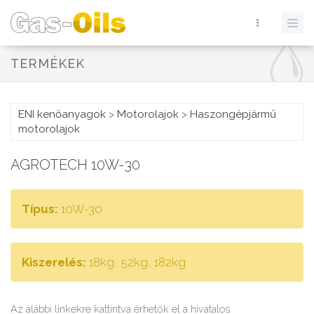
TERMÉKEK
ENI kenőanyagok
>
Motorolajok
>
Haszongépjármű
motorolajok
AGROTECH 10W-30
Típus:
10W-30
Kiszerelés:
18kg, 52kg, 182kg
Az alábbi linkekre kattintva érhetők el a hivatalos