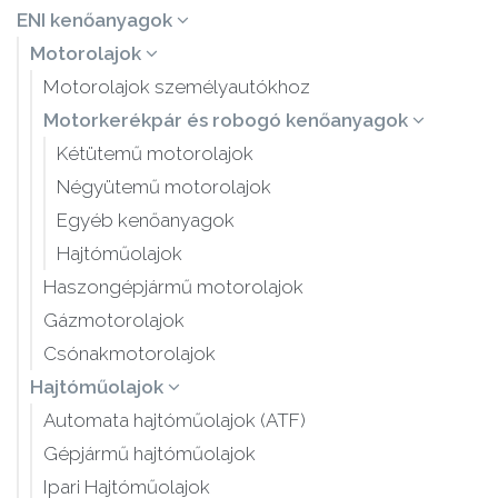
ENI kenőanyagok
Motorolajok
Motorolajok személyautókhoz
Motorkerékpár és robogó kenőanyagok
Kétütemű motorolajok
Négyütemű motorolajok
Egyéb kenőanyagok
Hajtóműolajok
Haszongépjármű motorolajok
Gázmotorolajok
Csónakmotorolajok
Hajtóműolajok
Automata hajtóműolajok (ATF)
Gépjármű hajtóműolajok
Ipari Hajtóműolajok