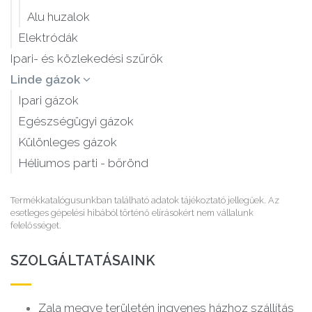
Alu huzalok
Elektródák
Ipari- és közlekedési szűrők
Linde gázok
Ipari gázok
Egészségügyi gázok
Különleges gázok
Héliumos parti - bőrönd
Termékkatalógusunkban található adatok tájékoztató jellegűek. Az
esetleges gépelési hibából történő elírásokért nem vállalunk
felelősséget.
SZOLGÁLTATÁSAINK
Zala megye területén ingyenes házhoz szállítás