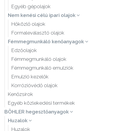
Egyéb gépolajok
Nem kenési célú ipari olajok
Hőközlő olajok
Formaleválasztó olajok
Fémmegmunkáló kenőanyagok
Edzőolajok
Fémmegmunkáló olajok
Fémmegmunkáló emulziók
Emulzió kezelők
Korrózióvédő olajok
Kenőzsírok
Egyéb közlekedési termékek
BÖHLER hegesztőanyagok
Huzalok
Huzalok