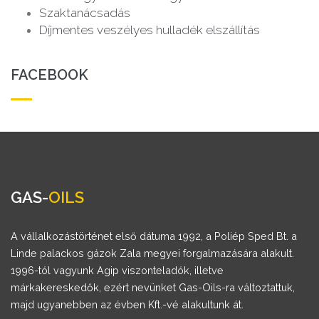
Szaktanácsadás
Díjmentes veszélyes hulladék elszállítás
FACEBOOK
GAS-
OILS
A vállalkozástörténet első dátuma 1992, a Poliép Sped Bt. a
Linde palackos gázok Zala megyei forgalmazására alakult.
1996-tól vagyunk Agip viszonteladók, illetve
márkakereskedők, ezért nevünket Gas-Oils-ra változtattuk,
majd ugyanebben az évben Kft.-vé alakultunk át.