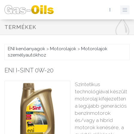
TERMÉKEK
ENI kenőanyagok
>
Motorolajok
>
Motorolajok
személyautókhoz
ENI I-SINT 0W-20
Szintetikus
technológiával készült
motorolaj kifejezetten
a legújabb generációs
benzinmotorok
és/vagy a hibrid
motorok kenésére, a