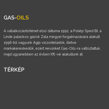
GAS-
OILS
A vállalkozástörténet első dátuma 1992, a Poliép Sped Bt. a
Linde palackos gázok Zala megyei forgalmazására alakult.
1996-tól vagyunk Agip viszonteladók, illetve
márkakereskedők, ezért nevünket Gas-Oils-ra változtattuk,
majd ugyanebben az évben Kft.-vé alakultunk át.
TÉRKÉP