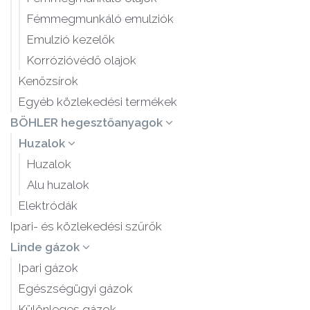
Fémmegmunkáló emulziók
Emulzió kezelők
Korrózióvédő olajok
Kenőzsírok
Egyéb közlekedési termékek
BÖHLER hegesztőanyagok
Huzalok
Huzalok
Alu huzalok
Elektródák
Ipari- és közlekedési szűrők
Linde gázok
Ipari gázok
Egészségügyi gázok
Különleges gázok