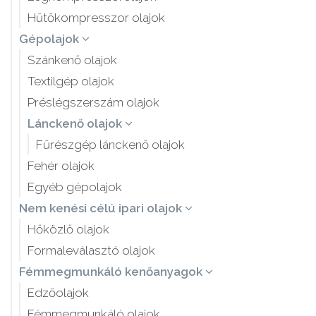
Hűtőkompresszor olajok
Gépolajok
Szánkenő olajok
Textilgép olajok
Préslégszerszám olajok
Lánckenő olajok
Fűrészgép lánckenő olajok
Fehér olajok
Egyéb gépolajok
Nem kenési célú ipari olajok
Hőközlő olajok
Formaleválasztó olajok
Fémmegmunkáló kenőanyagok
Edzőolajok
Fémmegmunkáló olajok