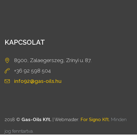
KAPCSOLAT
8900, Zalaegerszeg, Zrínyi u. 87.
+36 92 598 504
info92@gas-oils.hu
2018 ©
Gas-Oils Kft.
| Webmaster:
For Signo Kft.
Minden
jog fenntartva.