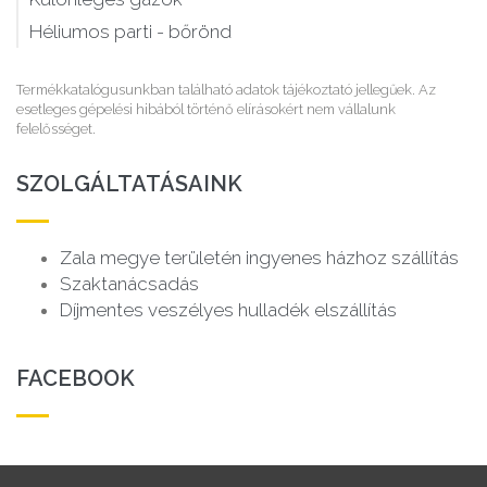
Héliumos parti - bőrönd
Termékkatalógusunkban található adatok tájékoztató jellegűek. Az
esetleges gépelési hibából történő elírásokért nem vállalunk
felelősséget.
SZOLGÁLTATÁSAINK
Zala megye területén ingyenes házhoz szállítás
Szaktanácsadás
Díjmentes veszélyes hulladék elszállítás
FACEBOOK