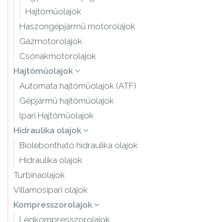
Hajtóműolajok
Haszongépjármű motorolajok
Gázmotorolajok
Csónakmotorolajok
Hajtóműolajok
Automata hajtóműolajok (ATF)
Gépjármű hajtóműolajok
Ipari Hajtóműolajok
Hidraulika olajok
Biolebontható hidraulika olajok
Hidraulika olajok
Turbinaolajok
Villamosipari olajok
Kompresszorolajok
Légkompresszorolajok