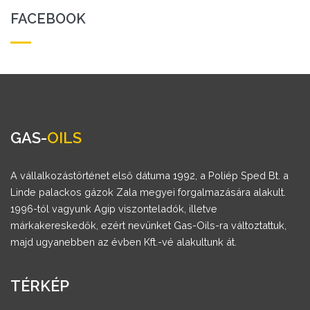
FACEBOOK
GAS-
OILS
A vállalkozástörténet első dátuma 1992, a Poliép Sped Bt. a
Linde palackos gázok Zala megyei forgalmazására alakult.
1996-tól vagyunk Agip viszonteladók, illetve
márkakereskedők, ezért nevünket Gas-Oils-ra változtattuk,
majd ugyanebben az évben Kft.-vé alakultunk át.
TÉRKÉP