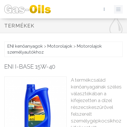
TERMÉKEK
ENI kenőanyagok
>
Motorolajok
>
Motorolajok
személyautókhoz
ENI I-BASE 15W-40
A termékcsalád
kenőanyagainak széles
választékában a
kifejezetten a dízel
részecskeszűrővel
felszerelt
személygépkocsikhoz