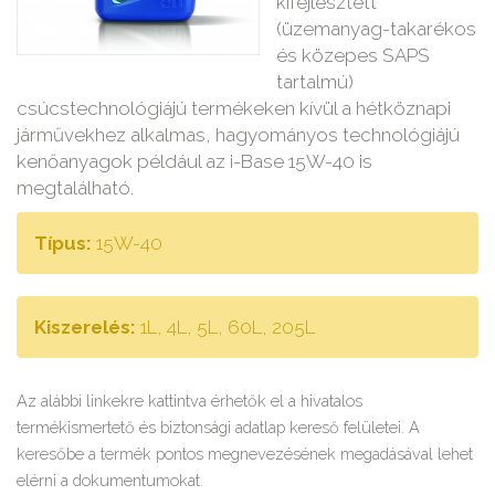
kifejlesztett
(üzemanyag-takarékos
és közepes SAPS
tartalmú)
csúcstechnológiájú termékeken kívül a hétköznapi
járművekhez alkalmas, hagyományos technológiájú
kenőanyagok például az i-Base 15W-40 is
megtalálható.
Típus:
15W-40
Kiszerelés:
1L, 4L, 5L, 60L, 205L
Az alábbi linkekre kattintva érhetők el a hivatalos
termékismertető és biztonsági adatlap kereső felületei. A
keresőbe a termék pontos megnevezésének megadásával lehet
elérni a dokumentumokat.