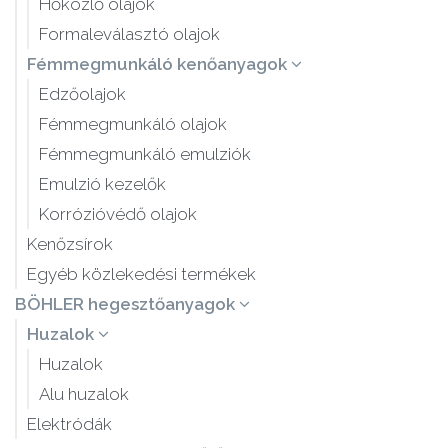
Hőközlő olajok
Formaleválasztó olajok
Fémmegmunkáló kenőanyagok
Edzőolajok
Fémmegmunkáló olajok
Fémmegmunkáló emulziók
Emulzió kezelők
Korrózióvédő olajok
Kenőzsírok
Egyéb közlekedési termékek
BÖHLER hegesztőanyagok
Huzalok
Huzalok
Alu huzalok
Elektródák