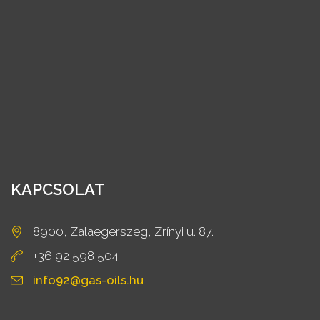
KAPCSOLAT
8900, Zalaegerszeg, Zrínyi u. 87.
+36 92 598 504
info92@gas-oils.hu