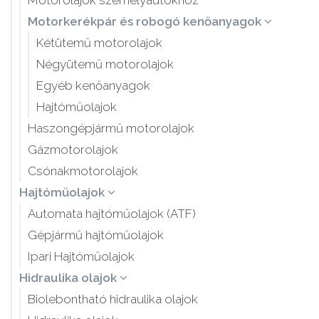
Motorolajok személyautókhoz
Motorkerékpár és robogó kenőanyagok
Kétütemű motorolajok
Négyütemű motorolajok
Egyéb kenőanyagok
Hajtóműolajok
Haszongépjármű motorolajok
Gázmotorolajok
Csónakmotorolajok
Hajtóműolajok
Automata hajtóműolajok (ATF)
Gépjármű hajtóműolajok
Ipari Hajtóműolajok
Hidraulika olajok
Biolebontható hidraulika olajok