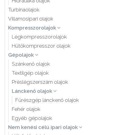
Hidraulika olajok
Turbinaolajok
Villamosipari olajok
Kompresszorolajok
Légkompresszorolajok
Hűtőkompresszor olajok
Gépolajok
Szánkenő olajok
Textilgép olajok
Préslégszerszám olajok
Lánckenő olajok
Fűrészgép lánckenő olajok
Fehér olajok
Egyéb gépolajok
Nem kenési célú ipari olajok