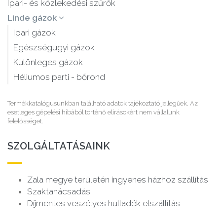
Ipari- és közlekedési szűrők
Linde gázok
Ipari gázok
Egészségügyi gázok
Különleges gázok
Héliumos parti - bőrönd
Termékkatalógusunkban található adatok tájékoztató jellegűek. Az
esetleges gépelési hibából történő elírásokért nem vállalunk
felelősséget.
SZOLGÁLTATÁSAINK
Zala megye területén ingyenes házhoz szállítás
Szaktanácsadás
Díjmentes veszélyes hulladék elszállítás