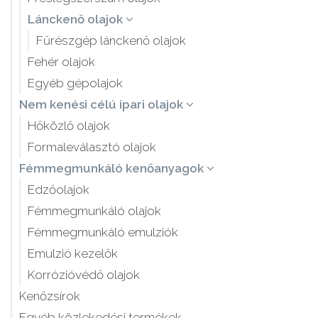
Lánckenő olajok
Fűrészgép lánckenő olajok
Fehér olajok
Egyéb gépolajok
Nem kenési célú ipari olajok
Hőközlő olajok
Formaleválasztó olajok
Fémmegmunkáló kenőanyagok
Edzőolajok
Fémmegmunkáló olajok
Fémmegmunkáló emulziók
Emulzió kezelők
Korrózióvédő olajok
Kenőzsírok
Egyéb közlekedési termékek