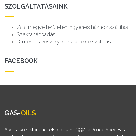
SZOLGÁLTATÁSAINK
Zala megye területén ingyenes házhoz szállítás
Szaktanácsadás
Díjmentes veszélyes hulladék elszállítás
FACEBOOK
GAS-
OILS
A vállalkozástörténet első dátuma 1992, a Poliép Sped Bt. a