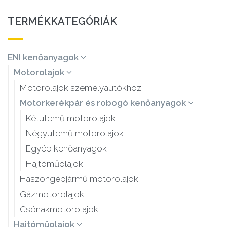
TERMÉKKATEGÓRIÁK
ENI kenőanyagok
Motorolajok
Motorolajok személyautókhoz
Motorkerékpár és robogó kenőanyagok
Kétütemű motorolajok
Négyütemű motorolajok
Egyéb kenőanyagok
Hajtóműolajok
Haszongépjármű motorolajok
Gázmotorolajok
Csónakmotorolajok
Hajtóműolajok