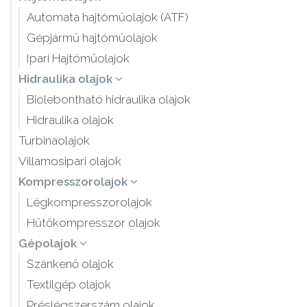
Automata hajtóműolajok (ATF)
Gépjármű hajtóműolajok
Ipari Hajtóműolajok
Hidraulika olajok
Biolebontható hidraulika olajok
Hidraulika olajok
Turbinaolajok
Villamosipari olajok
Kompresszorolajok
Légkompresszorolajok
Hűtőkompresszor olajok
Gépolajok
Szánkenő olajok
Textilgép olajok
Préslégszerszám olajok