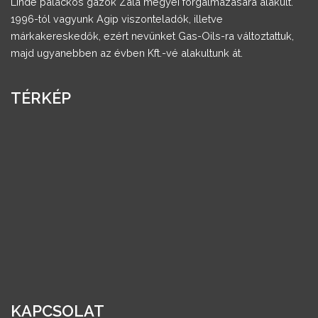
Linde palackos gázok Zala megyei forgalmazására alakult.
1996-tól vagyunk Agip viszonteladók, illetve
márkakereskedők, ezért nevünket Gas-Oils-ra változtattuk,
majd ugyanebben az évben Kft.-vé alakultunk át.
TÉRKÉP
KAPCSOLAT