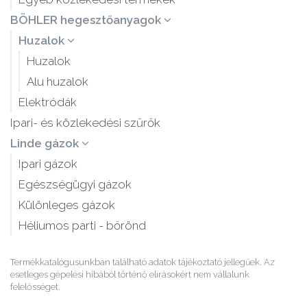
BÖHLER hegesztőanyagok
Huzalok
Huzalok
Alu huzalok
Elektródák
Ipari- és közlekedési szűrők
Linde gázok
Ipari gázok
Egészségügyi gázok
Különleges gázok
Héliumos parti - bőrönd
Termékkatalógusunkban található adatok tájékoztató jellegűek. Az
esetleges gépelési hibából történő elírásokért nem vállalunk
felelősséget.