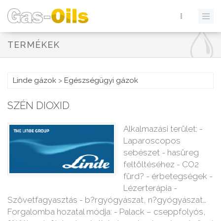
TERMÉKEK
Linde gázok
>
Egészségügyi gázok
SZÉN DIOXID
Alkalmazási terület: -
Laparoscopos
sebészet - hasüreg
feltöltéséhez - CO2
fürd? - érbetegségek -
Lézerterápia -
Szövetfagyasztás - b?rgyógyászat, n?gyógyászat…
Forgalomba hozatal módja: - Palack – cseppfolyós,