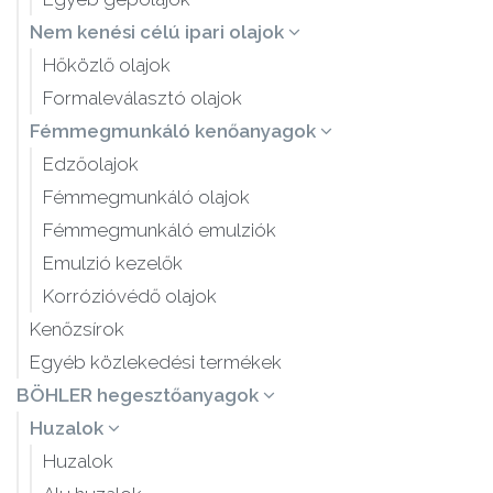
Nem kenési célú ipari olajok
Hőközlő olajok
Formaleválasztó olajok
Fémmegmunkáló kenőanyagok
Edzőolajok
Fémmegmunkáló olajok
Fémmegmunkáló emulziók
Emulzió kezelők
Korrózióvédő olajok
Kenőzsírok
Egyéb közlekedési termékek
BÖHLER hegesztőanyagok
Huzalok
Huzalok