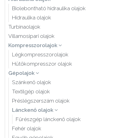
Biolebontható hidraulika olajok
Hidraulika olajok
Turbinaolajok
Villamosipari olajok
Kompresszorolajok
Légkompresszorolajok
Hűtőkompresszor olajok
Gépolajok
Szánkenő olajok
Textilgép olajok
Préslégszerszám olajok
Lánckenő olajok
Fűrészgép lánckenő olajok
Fehér olajok
Egyéb gépolajok