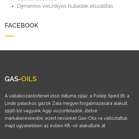
Díjmentes veszélyes hulladék elszállítás
FACEBOOK
GAS-
OILS
A vállalkozástörténet első dátuma 1992, a Poliép Sped Bt. a
Linde palackos gázok Zala megyei forgalmazására alakult.
1996-tól vagyunk Agip viszonteladók, illetve
márkakereskedők, ezért nevünket Gas-Oils-ra változtattuk,
majd ugyanebben az évben Kft.-vé alakultunk át.