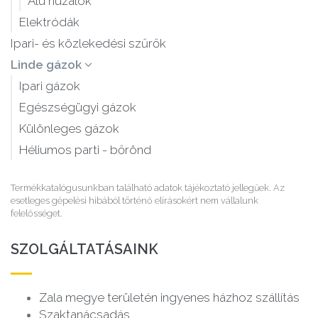
Alu huzalok
Elektródák
Ipari- és közlekedési szűrők
Linde gázok
Ipari gázok
Egészségügyi gázok
Különleges gázok
Héliumos parti - bőrönd
Termékkatalógusunkban található adatok tájékoztató jellegűek. Az
esetleges gépelési hibából történő elírásokért nem vállalunk
felelősséget.
SZOLGÁLTATÁSAINK
Zala megye területén ingyenes házhoz szállítás
Szaktanácsadás