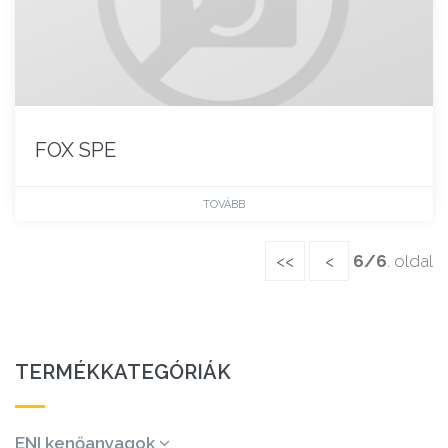
FOX SPE
TOVÁBB
<<
<
6/6
. oldal
TERMÉKKATEGÓRIÁK
ENI kenőanyagok