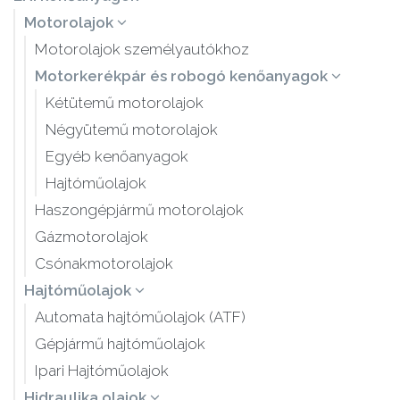
Motorolajok
Motorolajok személyautókhoz
Motorkerékpár és robogó kenőanyagok
Kétütemű motorolajok
Négyütemű motorolajok
Egyéb kenőanyagok
Hajtóműolajok
Haszongépjármű motorolajok
Gázmotorolajok
Csónakmotorolajok
Hajtóműolajok
Automata hajtóműolajok (ATF)
Gépjármű hajtóműolajok
Ipari Hajtóműolajok
Hidraulika olajok