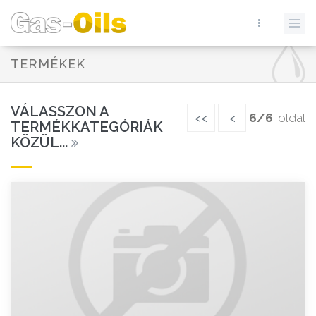
TERMÉKEK
VÁLASSZON A
<<
<
6/6
. oldal
TERMÉKKATEGÓRIÁK
KÖZÜL...