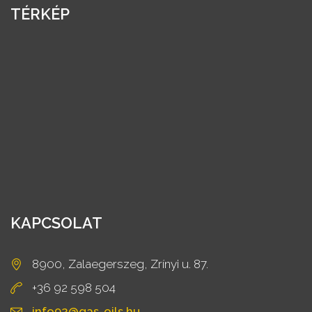
TÉRKÉP
KAPCSOLAT
8900, Zalaegerszeg, Zrínyi u. 87.
+36 92 598 504
info92@gas-oils.hu