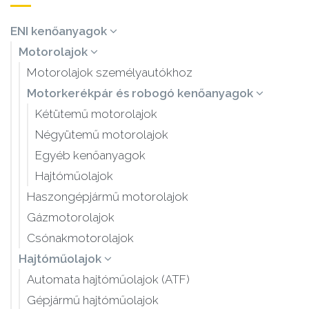
ENI kenőanyagok
Motorolajok
Motorolajok személyautókhoz
Motorkerékpár és robogó kenőanyagok
Kétütemű motorolajok
Négyütemű motorolajok
Egyéb kenőanyagok
Hajtóműolajok
Haszongépjármű motorolajok
Gázmotorolajok
Csónakmotorolajok
Hajtóműolajok
Automata hajtóműolajok (ATF)
Gépjármű hajtóműolajok