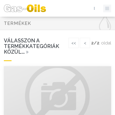
TERMÉKEK
VÁLASSZON A
<<
<
2/2
. oldal
TERMÉKKATEGÓRIÁK
KÖZÜL...