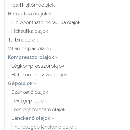
Ipari Hajtóműolajok
Hidraulika olajok
Biolebontható hidraulika olajok
Hidraulika olajok
Turbinaolajok
Villamosipari olajok
Kompresszorolajok
Légkompresszorolajok
Hűtőkompresszor olajok
Gépolajok
Szánkenő olajok
Textilgép olajok
Préslégszerszám olajok
Lánckenő olajok
Fűrészgép lánckenő olajok