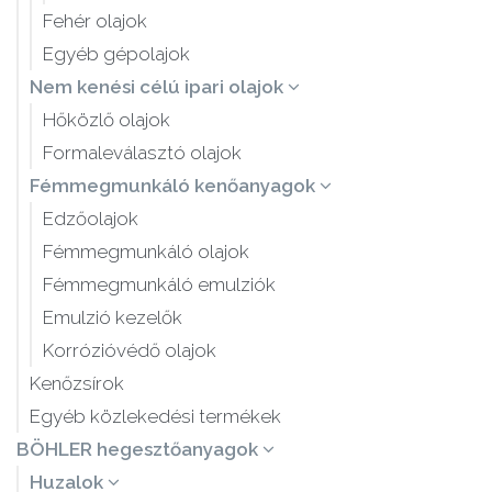
Fehér olajok
Egyéb gépolajok
Nem kenési célú ipari olajok
Hőközlő olajok
Formaleválasztó olajok
Fémmegmunkáló kenőanyagok
Edzőolajok
Fémmegmunkáló olajok
Fémmegmunkáló emulziók
Emulzió kezelők
Korrózióvédő olajok
Kenőzsírok
Egyéb közlekedési termékek
BÖHLER hegesztőanyagok
Huzalok