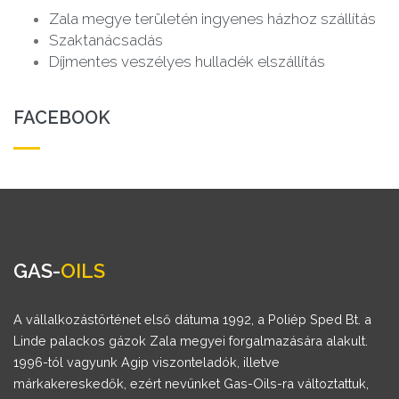
Zala megye területén ingyenes házhoz szállítás
Szaktanácsadás
Díjmentes veszélyes hulladék elszállítás
FACEBOOK
GAS-
OILS
A vállalkozástörténet első dátuma 1992, a Poliép Sped Bt. a
Linde palackos gázok Zala megyei forgalmazására alakult.
1996-tól vagyunk Agip viszonteladók, illetve
márkakereskedők, ezért nevünket Gas-Oils-ra változtattuk,