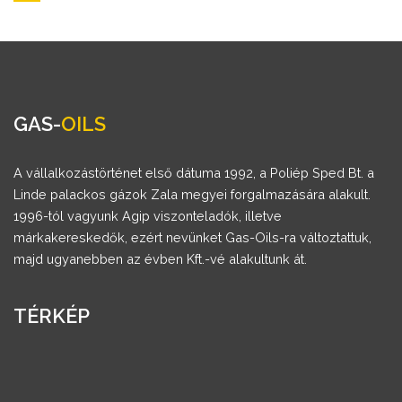
GAS-
OILS
A vállalkozástörténet első dátuma 1992, a Poliép Sped Bt. a
Linde palackos gázok Zala megyei forgalmazására alakult.
1996-tól vagyunk Agip viszonteladók, illetve
márkakereskedők, ezért nevünket Gas-Oils-ra változtattuk,
majd ugyanebben az évben Kft.-vé alakultunk át.
TÉRKÉP