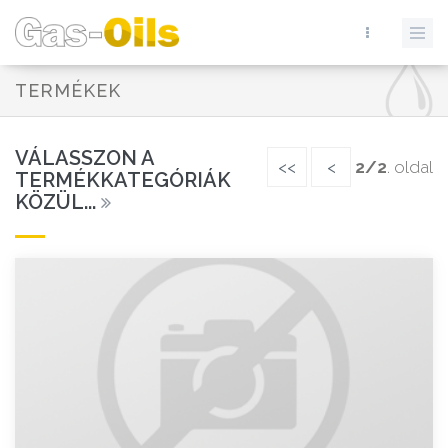
TERMÉKEK
VÁLASSZON A
<<
<
2/2
. oldal
TERMÉKKATEGÓRIÁK
KÖZÜL...