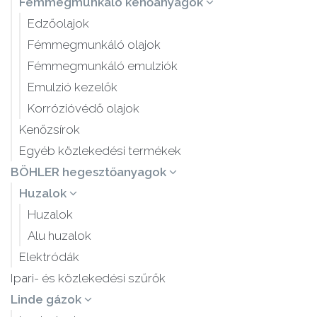
Fémmegmunkáló kenőanyagok
Edzőolajok
Fémmegmunkáló olajok
Fémmegmunkáló emulziók
Emulzió kezelők
Korrózióvédő olajok
Kenőzsírok
Egyéb közlekedési termékek
BÖHLER hegesztőanyagok
Huzalok
Huzalok
Alu huzalok
Elektródák
Ipari- és közlekedési szűrők
Linde gázok