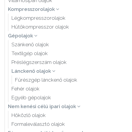
Villamosipari olajok
Kompresszorolajok
Légkompresszorolajok
Hűtőkompresszor olajok
Gépolajok
Szánkenő olajok
Textilgép olajok
Préslégszerszám olajok
Lánckenő olajok
Fűrészgép lánckenő olajok
Fehér olajok
Egyéb gépolajok
Nem kenési célú ipari olajok
Hőközlő olajok
Formaleválasztó olajok