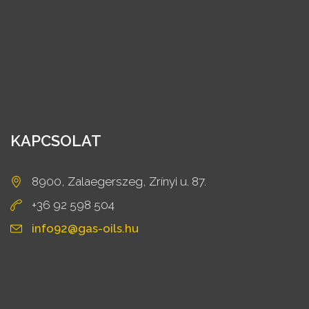
KAPCSOLAT
8900, Zalaegerszeg, Zrínyi u. 87.
+36 92 598 504
info92@gas-oils.hu