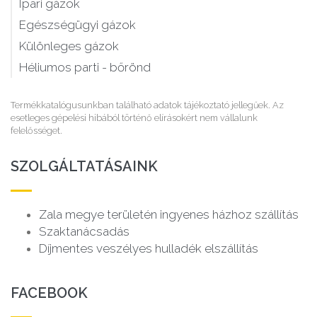
Ipari gázok
Egészségügyi gázok
Különleges gázok
Héliumos parti - bőrönd
Termékkatalógusunkban található adatok tájékoztató jellegűek. Az
esetleges gépelési hibából történő elírásokért nem vállalunk
felelősséget.
SZOLGÁLTATÁSAINK
Zala megye területén ingyenes házhoz szállítás
Szaktanácsadás
Díjmentes veszélyes hulladék elszállítás
FACEBOOK