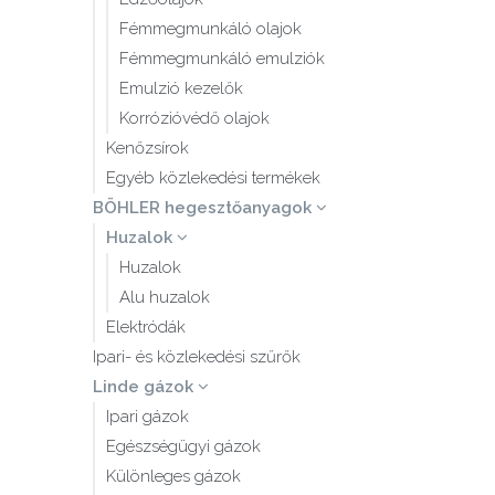
Fémmegmunkáló olajok
Fémmegmunkáló emulziók
Emulzió kezelők
Korrózióvédő olajok
Kenőzsírok
Egyéb közlekedési termékek
BÖHLER hegesztőanyagok
Huzalok
Huzalok
Alu huzalok
Elektródák
Ipari- és közlekedési szűrők
Linde gázok
Ipari gázok
Egészségügyi gázok
Különleges gázok