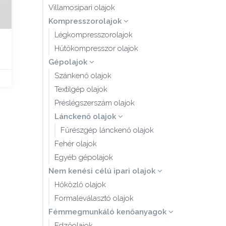
Villamosipari olajok
Kompresszorolajok
Légkompresszorolajok
Hűtőkompresszor olajok
Gépolajok
Szánkenő olajok
Textilgép olajok
Préslégszerszám olajok
Lánckenő olajok
Fűrészgép lánckenő olajok
Fehér olajok
Egyéb gépolajok
Nem kenési célú ipari olajok
Hőközlő olajok
Formaleválasztó olajok
Fémmegmunkáló kenőanyagok
Edzőolajok