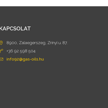
KAPCSOLAT
8900, Zalaegerszeg, Zrínyi u. 87.
+36 92 598 504
info92@gas-oils.hu