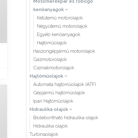
Motorkerékpár és robogó
kenőanyagok
Kétütemű motorolajok
Négyütemű motorolajok
Egyéb kenőanyagok
Hajtóműolajok
Haszongépjármű motorolajok
Gázmotorolajok
Csónakmotorolajok
Hajtóműolajok
Automata hajtóműolajok (ATF)
Gépjármű hajtóműolajok
Ipari Hajtóműolajok
Hidraulika olajok
Biolebontható hidraulika olajok
Hidraulika olajok
Turbinaolajok