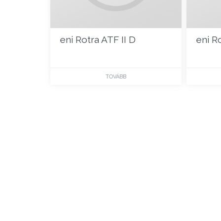
eni Rotra ATF II D
eni Ro
TOVÁBB