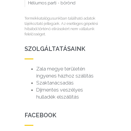
Héliumos parti - bőrönd
Termékkatalógusunkban található adatok
tájékoztató jellegűek. Az esetleges gépelési
hibából történő elírásokért nem vállalunk
felelősséget.
SZOLGÁLTATÁSAINK
Zala megye területén
ingyenes házhoz szállítás
Szaktanácsadás
Díjmentes veszélyes
hulladék elszállítás
FACEBOOK