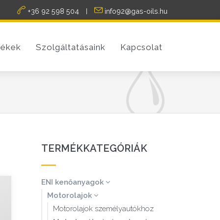
+36 92 598 504
info92@gas-oils.hu
|
ékek
Szolgáltatásaink
Kapcsolat
TERMÉKKATEGÓRIÁK
ENI kenőanyagok
Motorolajok
Motorolajok személyautókhoz