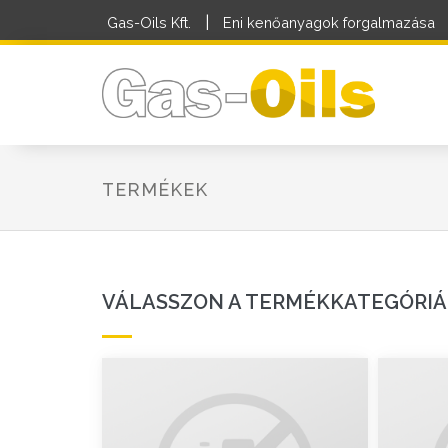
|
Gas-Oils Kft.
Eni kenőanyagok forgalmazása
TERMÉKEK
VÁLASSZON A TERMÉKKATEGÓRIÁK