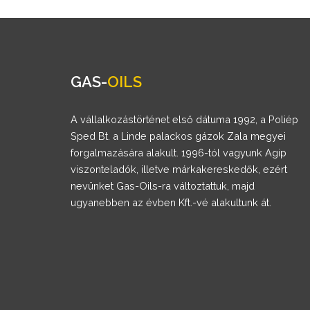
GAS-
OILS
A vállalkozástörténet első dátuma 1992, a Poliép
Sped Bt. a Linde palackos gázok Zala megyei
forgalmazására alakult. 1996-tól vagyunk Agip
viszonteladók, illetve márkakereskedők, ezért
nevünket Gas-Oils-ra változtattuk, majd
ugyanebben az évben Kft.-vé alakultunk át.