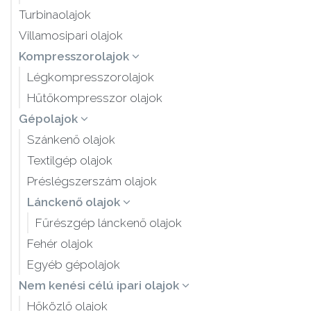
Turbinaolajok
Villamosipari olajok
Kompresszorolajok
Légkompresszorolajok
Hűtőkompresszor olajok
Gépolajok
Szánkenő olajok
Textilgép olajok
Préslégszerszám olajok
Lánckenő olajok
Fűrészgép lánckenő olajok
Fehér olajok
Egyéb gépolajok
Nem kenési célú ipari olajok
Hőközlő olajok