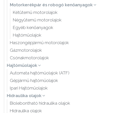
Motorkerékpár és robogó kenőanyagok
Kétütemű motorolajok
Négyütemű motorolajok
Egyéb kenőanyagok
Hajtóműolajok
Haszongépjármű motorolajok
Gázmotorolajok
Csónakmotorolajok
Hajtóműolajok
Automata hajtóműolajok (ATF)
Gépjármű hajtóműolajok
Ipari Hajtóműolajok
Hidraulika olajok
Biolebontható hidraulika olajok
Hidraulika olajok