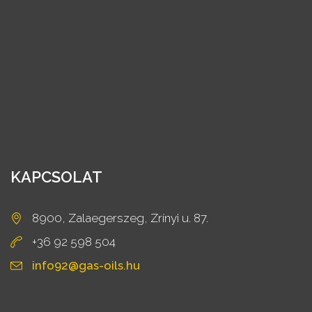
KAPCSOLAT
8900, Zalaegerszeg, Zrínyi u. 87.
+36 92 598 504
info92@gas-oils.hu