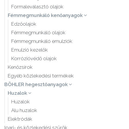
Formaleválasztó olajok
Fémmegmunkáló kenőanyagok
Edzőolajok
Fémmegmunkáló olajok
Fémmegmunkáló emulziók
Emulzió kezelők
Korrózióvédő olajok
Kenőzsírok
Egyéb közlekedési termékek
BÖHLER hegesztőanyagok
Huzalok
Huzalok
Alu huzalok
Elektródák
Ipari- és közlekedési szűrők