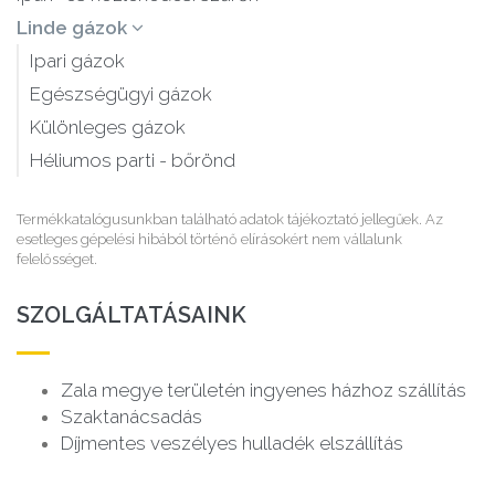
Linde gázok
Ipari gázok
Egészségügyi gázok
Különleges gázok
Héliumos parti - bőrönd
Termékkatalógusunkban található adatok tájékoztató jellegűek. Az
esetleges gépelési hibából történő elírásokért nem vállalunk
felelősséget.
SZOLGÁLTATÁSAINK
Zala megye területén ingyenes házhoz szállítás
Szaktanácsadás
Díjmentes veszélyes hulladék elszállítás