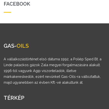
FACEBOOK
GAS-
OILS
A vállalkozástörténet első dátuma 1992, a Poliép Sped Bt. a
Linde palackos gázok Zala megyei forgalmazására alakult.
1996-tól vagyunk Agip viszonteladók, illetve
márkakereskedők, ezért nevünket Gas-Oils-ra változtattuk,
majd ugyanebben az évben Kft.-vé alakultunk át.
TÉRKÉP